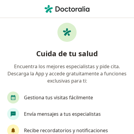
Men
Bronconeumonía • Monterrey, Nuevo Léon
Filtros
• 1
Seguro
Mapa
Especialistas en Bronconeumonía en
Cuida de tu salud
Monterrey
Encuentra los mejores especialistas y pide cita.
Descarga la App y accede gratuitamente a funciones
¿Qué especialidad estás buscando?
exclusivas para ti:
Pediatra
Neumólogo
Internista
Neo
Gestiona tus visitas fácilmente
Envía mensajes a tus especialistas
Recibe recordatorios y notificaciones