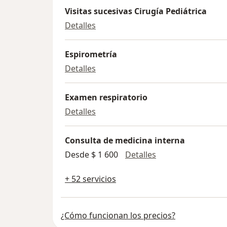
Visitas sucesivas Cirugía Pediátrica
Visitas sucesivas Cirugía Pediátric
Detalles
Espirometría
Espirometría
Detalles
Examen respiratorio
Examen respiratorio
Detalles
Consulta de medicina interna
Consulta de medic
Desde $ 1 600
Detalles
+ 52 servicios
¿Cómo funcionan los precios?