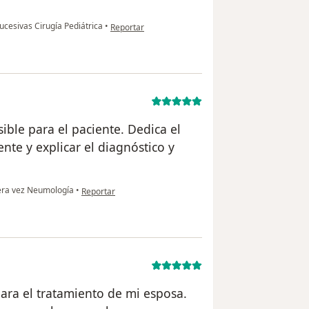
en opinión del usuario A.B
sucesivas Cirugía Pediátrica
•
Reportar
ble para el paciente. Dedica el
nte y explicar el diagnóstico y
en opinión del usuario P.A
era vez Neumología
•
Reportar
para el tratamiento de mi esposa.