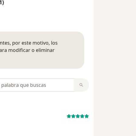
1)
tes, por este motivo, los
ara modificar o eliminar
mación sobre opiniones
opiniones