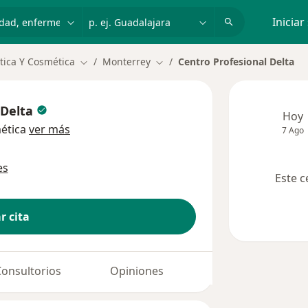
dad, enfermedad o nombre
p. ej. Guadalajara
Iniciar
ética Y Cosmética
Monterrey
Centro Profesional Delta
Cambiar de ciudad
Cambiar de ciudad
 Delta
Hoy
mética
ver más
7 Ago
es
Este c
r cita
Consultorios
Opiniones