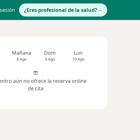
 sesión
¿Eres profesional de la salud?
Mañana
Dom
Lun
Mar
Mié
8 Ago
9 Ago
10 Ago
11 Ago
12 Ag
entro aún no ofrece la reserva online
de cita