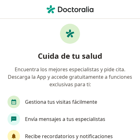
Men
Alopecia Areata • Nezahualcóyotl, México
Filtros
• 1
Seguro
Mapa
Especialistas en Alopecia areata en
Cuida de tu salud
Nezahualcóyotl
Encuentra los mejores especialistas y pide cita.
Descarga la App y accede gratuitamente a funciones
¿Qué especialidad estás buscando?
exclusivas para ti:
Médico general
Dermatólogo
Médico esté
Gestiona tus visitas fácilmente
Envía mensajes a tus especialistas
Recibe recordatorios y notificaciones