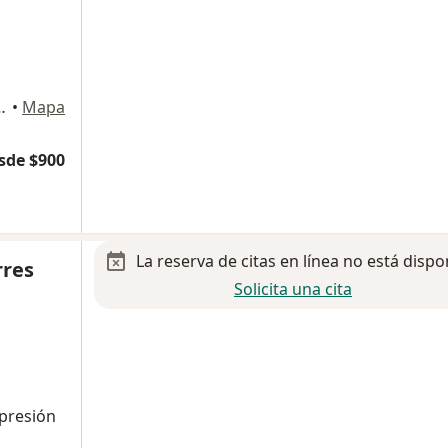
ines, Tijuana, Baja California, México, Tijuana
•
Mapa
sde $900
La reserva de citas en línea no está dispo
rres
Solicita una cita
epresión