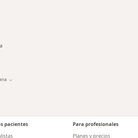
na
rmedades en Tijuana
uana
de ciudad
Cambiar de ciudad
os pacientes
Para profesionales
listas
Planes y precios