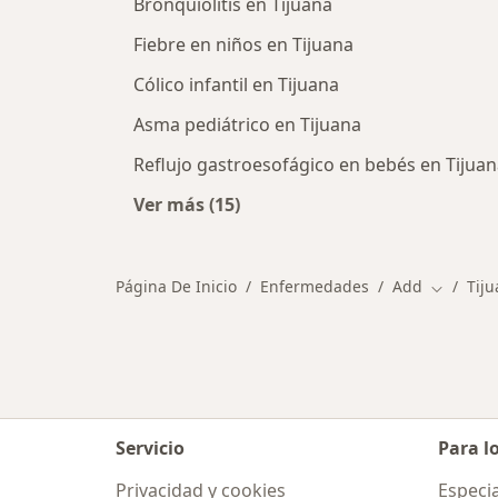
Bronquiolitis en Tijuana
Fiebre en niños en Tijuana
Cólico infantil en Tijuana
Asma pediátrico en Tijuana
Reflujo gastroesofágico en bebés en Tijua
Ver más (15)
Más en esta categoría: Otras enfe
Página De Inicio
Enfermedades
Add
Tij
Cambiar 
Servicio
Para l
Privacidad y cookies
Especia