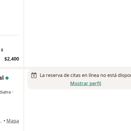
 8
$2,400
La reserva de citas en línea no está dispo
al
Mostrar perfil
·
diatra
ines, Tijuana, Baja California, México, Tijuana
•
Mapa