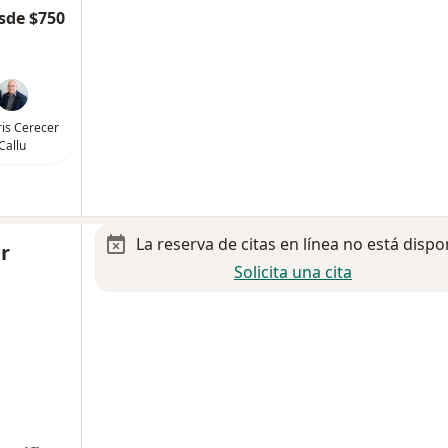
sde $750
ris Cerecer
Callu
La reserva de citas en línea no está dispo
ar
Solicita una cita