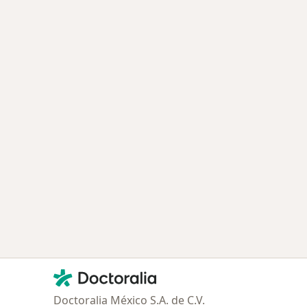
Contacto
Doctoralia - Página de inicio
Doctoralia México S.A. de C.V.