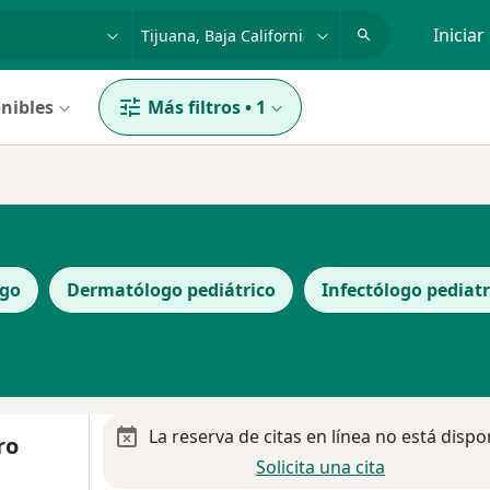
dad, enfermedad o nombre
p. ej. Guadalajara
Iniciar
nibles
Más filtros
•
1
ogo
Dermatólogo pediátrico
Infectólogo pediat
La reserva de citas en línea no está dispo
ro
Solicita una cita