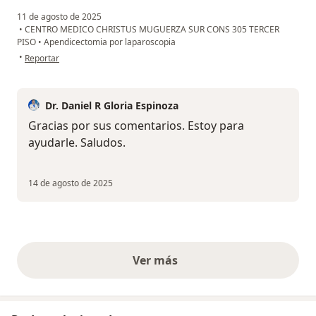
11 de agosto de 2025
•
CENTRO MEDICO CHRISTUS MUGUERZA SUR CONS 305 TERCER
PISO
•
Apendicectomia por laparoscopia
en opinión del usuario Mayra Tamez
•
Reportar
Dr. Daniel R Gloria Espinoza
Gracias por sus comentarios. Estoy para
ayudarle. Saludos.
14 de agosto de 2025
Ver más
opiniones anteriores