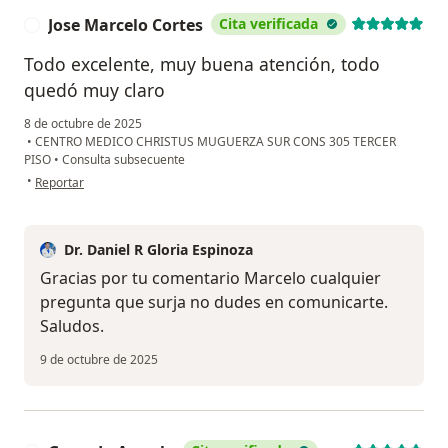
Jose Marcelo Cortes
Cita verificada
J
Todo excelente, muy buena atención, todo
quedó muy claro
8 de octubre de 2025
•
CENTRO MEDICO CHRISTUS MUGUERZA SUR CONS 305 TERCER
PISO
•
Consulta subsecuente
en opinión del usuario Jose Marcelo Cortes
•
Reportar
Dr. Daniel R Gloria Espinoza
Gracias por tu comentario Marcelo cualquier
pregunta que surja no dudes en comunicarte.
Saludos.
9 de octubre de 2025