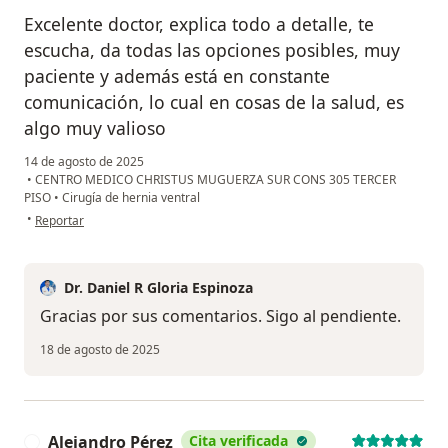
Excelente doctor, explica todo a detalle, te
escucha, da todas las opciones posibles, muy
paciente y además está en constante
comunicación, lo cual en cosas de la salud, es
algo muy valioso
14 de agosto de 2025
•
CENTRO MEDICO CHRISTUS MUGUERZA SUR CONS 305 TERCER
PISO
•
Cirugía de hernia ventral
en opinión del usuario Denisse Pedraza
•
Reportar
Dr. Daniel R Gloria Espinoza
Gracias por sus comentarios. Sigo al pendiente.
18 de agosto de 2025
Alejandro Pérez
Cita verificada
A