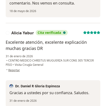
comentario. Nos vemos en consulta.
18 de mayo de 2026
Alicia Yabur
Cita verificada
A
Excelente atención, excelente explicación
muchas gracias DR
31 de enero de 2026
•
CENTRO MEDICO CHRISTUS MUGUERZA SUR CONS 305 TERCER
PISO
•
Visita Cirugía General
en opinión del usuario Alicia Yabur
•
Reportar
Dr. Daniel R Gloria Espinoza
Gracias a ustedes por su confianza. Saludos.
31 de enero de 2026