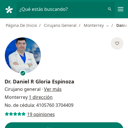
Men
¿Qué estás buscando?
Página De Inicio
Cirujano General
Monterrey
Danie
Cambiar de
Dr.
Daniel R Gloria Espinoza
sobre las especializaciones
Cirujano general
·
Ver más
Monterrey
1 dirección
No. de cédula: 4105760 3704409
19 opiniones