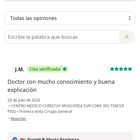
Busca en opiniones
J.M.
Cita verificada
J
Doctor con mucho conocimiento y buena
explicación
20 de julio de 2026
•
CENTRO MEDICO CHRISTUS MUGUERZA SUR CONS 305 TERCER
PISO
•
Primera visita Cirugía General
en opinión del usuario J.M.
•
Reportar
Dr. Daniel R Gloria Espinoza