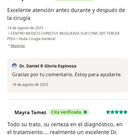
Excelente atención antes durante y después de
la cirugía
14 de agosto de 2025
•
CENTRO MEDICO CHRISTUS MUGUERZA SUR CONS 305 TERCER
PISO
•
Visita Cirugía General
en opinión del usuario Alejandro Pérez
•
Reportar
Dr. Daniel R Gloria Espinoza
Gracias por tu comentario. Estoy para ayudarte.
18 de agosto de 2025
Mayra Tamez
Cita verificada
M
Todo su trato, su certeza en el diagnóstico, en
el tratamiento…..realmente un excelente Dr.