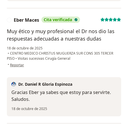
Eber Maces
Cita verificada
E
Muy ético y muy profesional el Dr nos dio las
respuestas adecuadas a nuestras dudas
18 de octubre de 2025
•
CENTRO MEDICO CHRISTUS MUGUERZA SUR CONS 305 TERCER
PISO
•
Visitas sucesivas Cirugía General
en opinión del usuario Eber Maces
•
Reportar
Dr. Daniel R Gloria Espinoza
Gracias Eber ya sabes que estoy para servirte.
Saludos.
18 de octubre de 2025