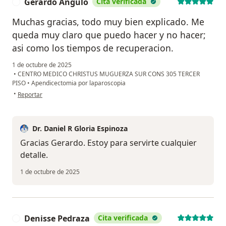
Gerardo Angulo
Cita verificada
G
Muchas gracias, todo muy bien explicado. Me
queda muy claro que puedo hacer y no hacer;
asi como los tiempos de recuperacion.
1 de octubre de 2025
•
CENTRO MEDICO CHRISTUS MUGUERZA SUR CONS 305 TERCER
PISO
•
Apendicectomia por laparoscopia
en opinión del usuario Gerardo Angulo
•
Reportar
Dr. Daniel R Gloria Espinoza
Gracias Gerardo. Estoy para servirte cualquier
detalle.
1 de octubre de 2025
Denisse Pedraza
Cita verificada
D