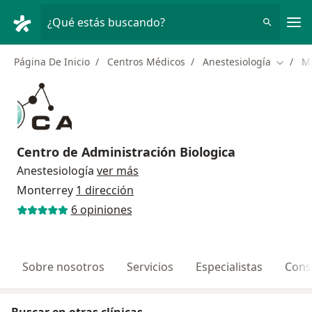
Men
¿Qué estás buscando?
Página De Inicio
Centros Médicos
Anestesiología
M
Cambiar
Centro de Administración Biologica
Anestesiología
ver más
Monterrey
1 dirección
6 opiniones
Sobre nosotros
Servicios
Especialistas
Cons
Buscar en otras clínicas