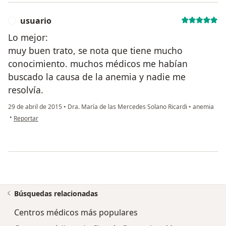
usuario
U
Lo mejor:
muy buen trato, se nota que tiene mucho
conocimiento. muchos médicos me habían
buscado la causa de la anemia y nadie me
resolvía.
29 de abril de 2015
•
Dra. María de las Mercedes Solano Ricardi
•
anemia
en opinión del usuario usuario
•
Reportar
Búsquedas relacionadas
Centros médicos más populares