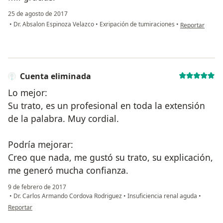
25 de agosto de 2017
en opinión del 
•
Dr. Absalon Espinoza Velazco
•
Exripación de tumiraciones
•
Reportar
Cuenta eliminada
Lo mejor:
Su trato, es un profesional en toda la extensión
de la palabra. Muy cordial.
Podría mejorar:
Creo que nada, me gustó su trato, su explicación,
me generó mucha confianza.
9 de febrero de 2017
•
Dr. Carlos Armando Cordova Rodriguez
•
Insuficiencia renal aguda
•
en opinión del usuario Cuenta eliminada
Reportar