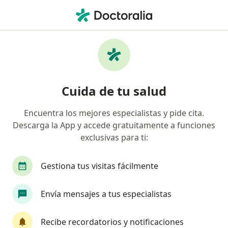
Men
Hematología • Monterrey, Nuevo Léon
Filtros
• 1
Seguro
Mapa
Centros médicos de Hematología en
Cuida de tu salud
Monterrey
Encuentra los mejores especialistas y pide cita.
Descarga la App y accede gratuitamente a funciones
exclusivas para ti:
Gestiona tus visitas fácilmente
Envía mensajes a tus especialistas
Altrus Cancerología y Alta Especialidad
·
Ver más
Hematólogo, Internista, Oncólogo médico
Recibe recordatorios y notificaciones
310 opiniones