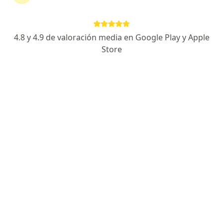
Dirección 1
Dirección 2
4.8 y 4.9 de valoración media en Google Play y Apple
Modesto Arreola 2856-Pte, Deportivo Obispado, 64040 Monterrey, N.L., Monterrey
•
Mapa
Store
Altrus Cancerología y Alta Especialidad
Ningún profesional de este centro tiene citas disponibles
Mostrar perfil
We Cell Centro Hematológico