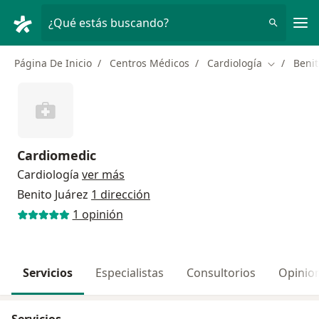
Men
¿Qué estás buscando?
Página De Inicio
Centros Médicos
Cardiología
Benit
Cambiar d
Cardiomedic
Cardiología
ver más
Benito Juárez
1 dirección
1 opinión
Servicios
Especialistas
Consultorios
Opinio
Servicios