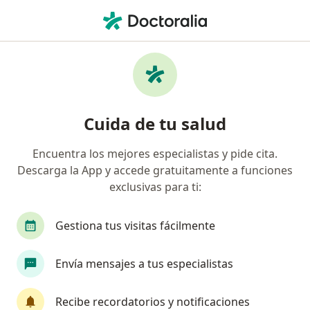
Men
Cardiología • Iztapalapa, CDMX
Filtros
• 1
Seguro
Mapa
Centros médicos de Cardiología en
Cuida de tu salud
Iztapalapa
Encuentra los mejores especialistas y pide cita.
Descarga la App y accede gratuitamente a funciones
exclusivas para ti:
Gestiona tus visitas fácilmente
Envía mensajes a tus especialistas
Médica Taxqueña
·
Ver más
Cardiólogo, Angiólogo, Audiólogo
Recibe recordatorios y notificaciones
604 opiniones