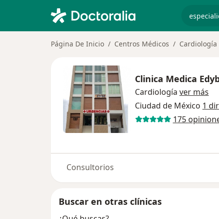
especiali
Página De Inicio
Centros Médicos
Cardiología
Clinica Medica Edyb
Cardiología
ver más
Ciudad de México
1 di
175 opinion
Consultorios
Buscar en otras clínicas
¿Qué buscas?