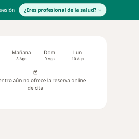
 sesión
¿Eres profesional de la salud?
Mañana
Dom
Lun
Mar
Mié
8 Ago
9 Ago
10 Ago
11 Ago
12 Ag
entro aún no ofrece la reserva online
de cita