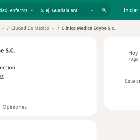
dad, enfermedad o nombre
p. ej. Guadalajara
Iniciar
Ciudad De México
Clinica Medica Edybe S.c.
Cambiar de ciudad
Cambiar de ciudad
e S.C.
Hoy
7 Ago
rección
es
Este c
Opiniones