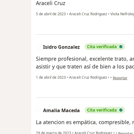
Araceli Cruz
5 de abril de 2023
•
Araceli Cruz Rodriguez
•
Visita Nefrolo
Isidro Gonzalez
Cita verificada
I
Siempre profesional, excelente trato, 
asistir y que traten así de bien a los pa
en opinión d
1 de abril de 2023
•
Araceli Cruz Rodriguez
•
•
Reportar
Amalia Maceda
Cita verificada
A
La atencion es empática, compresible,
en opinió
29 de marzo de 2023
•
Araceli Cruz Rodriguez
•
•
Reportar