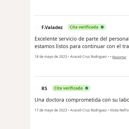
F.Valadez
Cita verificada
F
Excelente servicio de parte del persona
estamos listos para continuar con el tr
en opinión
18 de mayo de 2023
•
Araceli Cruz Rodriguez
•
•
Reportar
RS
Cita verificada
R
Una doctora comprometida con su labor
17 de mayo de 2023
•
Araceli Cruz Rodriguez
•
Visita Nefro