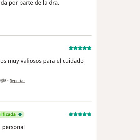
ada por parte de la dra.
del usuario Ana Wong
jos muy valiosos para el cuidado
en opinión del usuario Gabriel
ogía
•
Reportar
rificada
l personal