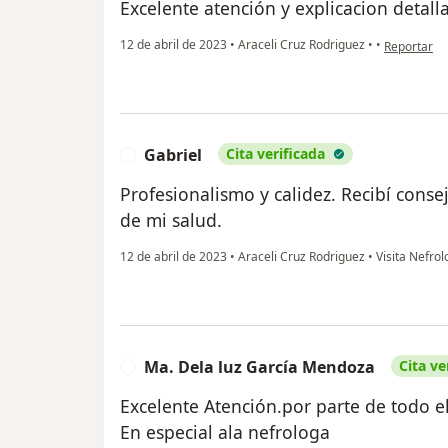
Excelente atención y explicacion detall
en opinión 
12 de abril de 2023
•
Araceli Cruz Rodriguez
•
•
Reportar
Gabriel
Cita verificada
G
Profesionalismo y calidez. Recibí conse
de mi salud.
12 de abril de 2023
•
Araceli Cruz Rodriguez
•
Visita Nefrol
Ma. Dela luz García Mendoza
Cita ve
M
Excelente Atención.por parte de todo e
En especial ala nefrologa