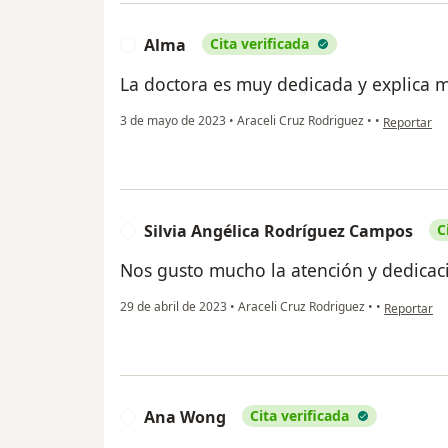
Alma
Cita verificada
A
La doctora es muy dedicada y explica 
en opinión 
3 de mayo de 2023
•
Araceli Cruz Rodriguez
•
•
Reportar
Silvia Angélica Rodríguez Campos
C
S
Nos gusto mucho la atención y dedicaci
en opinión 
29 de abril de 2023
•
Araceli Cruz Rodriguez
•
•
Reportar
Ana Wong
Cita verificada
A