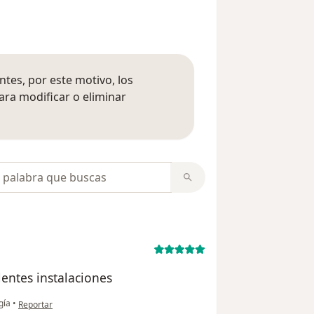
tes, por este motivo, los
ara modificar o eliminar
mación sobre opiniones
opiniones
entes instalaciones
en opinión del usuario César león
gía
•
Reportar