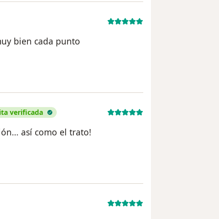
muy bien cada punto
del usuario Alma
ita verificada
ón… así como el trato!
del usuario Silvia Angélica Rodríguez Campos