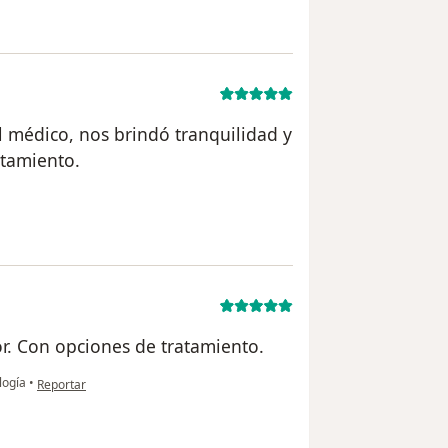
l médico, nos brindó tranquilidad y
atamiento.
 del usuario F.Valadez
. Con opciones de tratamiento.
en opinión del usuario RS
logía
•
Reportar