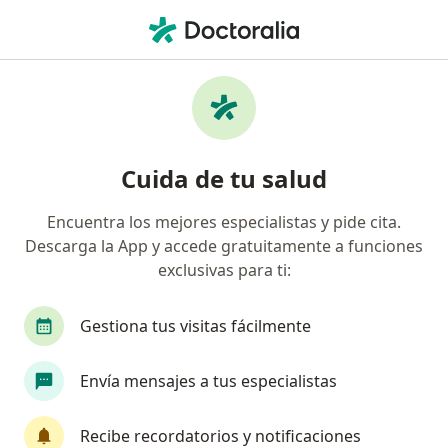
Men
Cardiología • Naucalpan de Juárez, México
Filtros
• 1
Seguro
Mapa
Centros médicos de Cardiología en
Cuida de tu salud
Naucalpan de Juárez
Encuentra los mejores especialistas y pide cita.
Descarga la App y accede gratuitamente a funciones
exclusivas para ti:
Gestiona tus visitas fácilmente
Envía mensajes a tus especialistas
CICARDIO
Cardiólogo
Recibe recordatorios y notificaciones
207 opiniones