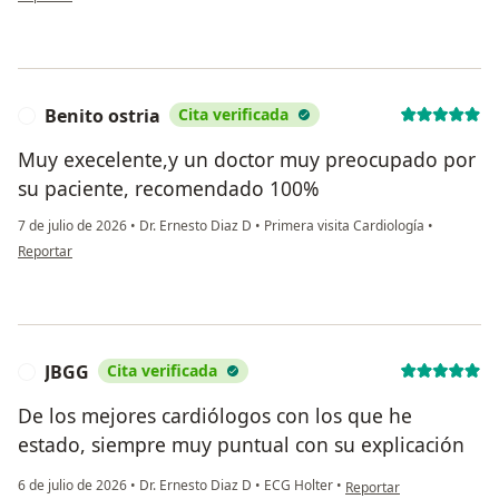
Benito ostria
Cita verificada
B
Muy execelente,y un doctor muy preocupado por
su paciente, recomendado 100%
7 de julio de 2026
•
Dr. Ernesto Diaz D
•
Primera visita Cardiología
•
en opinión del usuario Benito ostria
Reportar
JBGG
Cita verificada
J
De los mejores cardiólogos con los que he
estado, siempre muy puntual con su explicación
en opinión del usuario J
6 de julio de 2026
•
Dr. Ernesto Diaz D
•
ECG Holter
•
Reportar