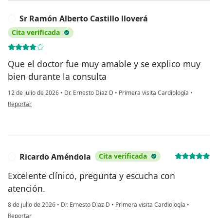
Sr Ramón Alberto Castillo lloverá
S
Cita verificada
Que el doctor fue muy amable y se explico muy
bien durante la consulta
12 de julio de 2026
•
Dr. Ernesto Diaz D
•
Primera visita Cardiología
•
en opinión del usuario Sr Ramón Alberto Castillo lloverá
Reportar
Ricardo Améndola
Cita verificada
R
Excelente clínico, pregunta y escucha con
atención.
8 de julio de 2026
•
Dr. Ernesto Diaz D
•
Primera visita Cardiología
•
en opinión del usuario Ricardo Améndola
Reportar