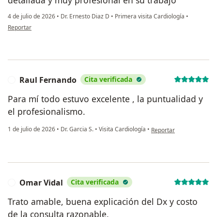
detallada y muy profesional en su trabajo
4 de julio de 2026
•
Dr. Ernesto Diaz D
•
Primera visita Cardiología
•
en opinión del usuario Jasmin perla Mendoza Zamudio
Reportar
Raul Fernando
Cita verificada
R
Para mí todo estuvo excelente , la puntualidad y
el profesionalismo.
en opinión del usuario 
1 de julio de 2026
•
Dr. Garcia S.
•
Visita Cardiología
•
Reportar
Omar Vidal
Cita verificada
O
Trato amable, buena explicación del Dx y costo
de la consulta razonable.