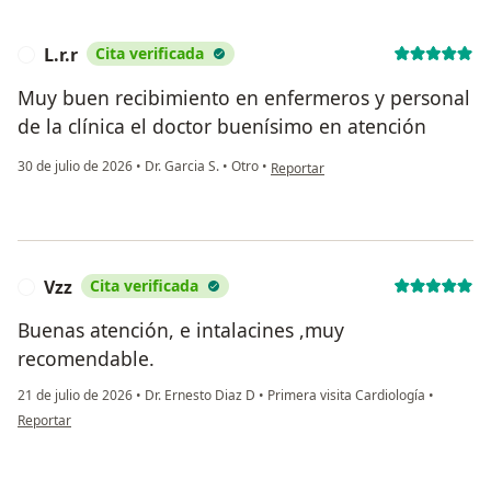
L.r.r
Cita verificada
L
Muy buen recibimiento en enfermeros y personal
de la clínica el doctor buenísimo en atención
en opinión del usuario L.r.r
30 de julio de 2026
•
Dr. Garcia S.
•
Otro
•
Reportar
Vzz
Cita verificada
V
Buenas atención, e intalacines ,muy
recomendable.
21 de julio de 2026
•
Dr. Ernesto Diaz D
•
Primera visita Cardiología
•
en opinión del usuario Vzz
Reportar