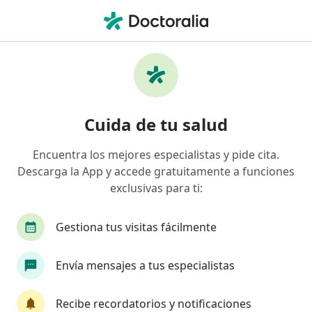
Men
Cirujano General • Iztapalapa, CDMX
Filtros
Seguro:
BBVA Seguros
Cirujanos generales recomendados de BBVA
Cuida de tu salud
Seguros en Iztapalapa
Encuentra los mejores especialistas y pide cita.
Descarga la App y accede gratuitamente a funciones
exclusivas para ti:
Gestiona tus visitas fácilmente
Envía mensajes a tus especialistas
Destacado
Dr. Jose Mauricio Hernandez Garrido
Recibe recordatorios y notificaciones
·
Ver más
Cirujano general, Angiólogo, Cirujano vascular