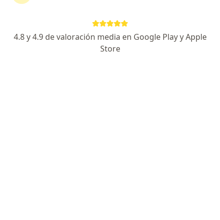
273 opiniones
Certificado en Angiología, Cirugía Vascular.
4.8 y 4.9 de valoración media en Google Play y Apple
Especializado en Cirugía Láser y mínima invasión.
Store
Especializado en Pie diabético
Especialista de confianza
Dirección 1
Dirección 2
Av. Javier Rojo Gomez 325, Ciudad de México
•
Mapa
Clínica Promédica San José
Acepta BBVA Seguros
Primera visita Cirugía General
Este especialista no ofrece reserva de cita en línea en esta dirección.
Solicita una cita