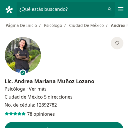
Men
¿Qué estás buscando?
Página De Inicio
Psicólogo
Ciudad De México
Andrea 
Lic.
Andrea Mariana Muñoz Lozano
sobre las especializaciones
Psicóloga
·
Ver más
Ciudad de México
5 direcciones
No. de cédula: 12892782
78 opiniones