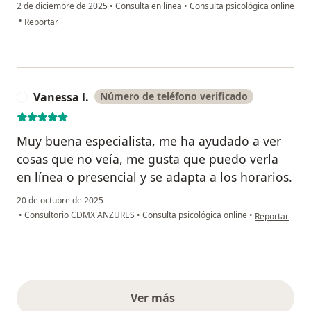
2 de diciembre de 2025
•
Consulta en línea
•
Consulta psicológica online
en opinión del usuario Miriam cardoza
•
Reportar
Vanessa l.
Número de teléfono verificado
V
Muy buena especialista, me ha ayudado a ver
cosas que no veía, me gusta que puedo verla
en línea o presencial y se adapta a los horarios.
20 de octubre de 2025
en opinión del
•
Consultorio CDMX ANZURES
•
Consulta psicológica online
•
Reportar
Ver más
opiniones anteriores