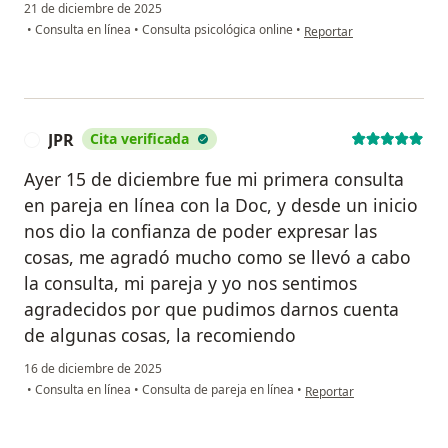
21 de diciembre de 2025
en opinión del usuario BG
•
Consulta en línea
•
Consulta psicológica online
•
Reportar
JPR
Cita verificada
J
Ayer 15 de diciembre fue mi primera consulta
en pareja en línea con la Doc, y desde un inicio
nos dio la confianza de poder expresar las
cosas, me agradó mucho como se llevó a cabo
la consulta, mi pareja y yo nos sentimos
agradecidos por que pudimos darnos cuenta
de algunas cosas, la recomiendo
16 de diciembre de 2025
en opinión del usuario JPR
•
Consulta en línea
•
Consulta de pareja en línea
•
Reportar