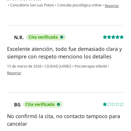
en opinión del u
•
Consultorio San Luis Potosi
•
Consulta psicológica online
•
Reportar
N.R.
Cita verificada
N
Excelente atención, todo fue demasiado clara y
siempre con respeto menciono los detalles
15 de marzo de 2026
•
CIUDAD JUÁREZ
•
Psicoterapia infantil
•
en opinión del usuario N.R.
Reportar
BG
Cita verificada
B
No confirmó la cita, no contacto tampoco para
cancelar