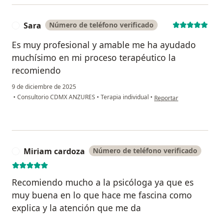
Sara
Número de teléfono verificado
S
Es muy profesional y amable me ha ayudado
muchísimo en mi proceso terapéutico la
recomiendo
9 de diciembre de 2025
en opinión del usuario 
•
Consultorio CDMX ANZURES
•
Terapia individual
•
Reportar
Miriam cardoza
Número de teléfono verificado
M
Recomiendo mucho a la psicóloga ya que es
muy buena en lo que hace me fascina como
explica y la atención que me da