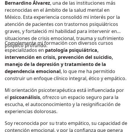
Bernardino Álvarez
, una de las instituciones más
reconocidas en el ámbito de la salud mental en
México. Esta experiencia consolidó mi interés por la
atención de pacientes con trastornos psiquiátricos
graves, y fortaleció mi habilidad para intervenir en
situaciones de crisis emocional, trauma y sufrimiento
Complemente mi formación con diversos cursos
psíquico profundo.
especializados en
patología psiquiátrica,
intervención en crisis, prevención del suicidio,
manejo de la depresión y tratamiento de la
dependencia emocional
, lo que me ha permitido
construir un enfoque clínico integral, ético y empático.
Mi orientación psicoterapéutica está influenciada por
el
psicoanálisis
, ofrezco un espacio seguro para la
escucha, el autoconocimiento y la resignificación de
experiencias dolorosas.
Soy reconocida por su trato empático, su capacidad de
contención emocional, y por la confianza que genera