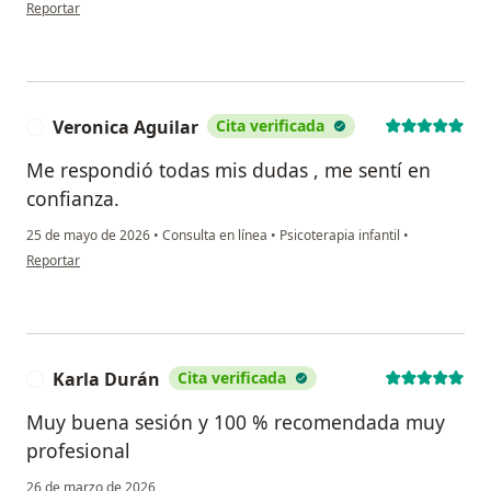
en opinión del usuario SC
Reportar
Veronica Aguilar
Cita verificada
V
Me respondió todas mis dudas , me sentí en
confianza.
25 de mayo de 2026
•
Consulta en línea
•
Psicoterapia infantil
•
en opinión del usuario Veronica Aguilar
Reportar
Karla Durán
Cita verificada
K
Muy buena sesión y 100 % recomendada muy
profesional
26 de marzo de 2026