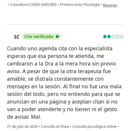
en opinión del us
•
Consultorio CDMX ANZURES
•
Primera visita Psicología
•
Reportar
SC
Cita verificada
S
Cuando uno agenda cita con la especialista
esperas que esa persona te atienda, me
cambiaron a la Dra a la mera hora sin previo
aviso. A pesar de que la otra terapeuta fue
amable, se distraía constantemente con
mensajes en la sesión. Al final no fue una mala
sesión del todo, pero no entiendo para que se
anuncian en una página y aceptan citan si no
van a poder atenderte y no tienen ni el gesto
de avisar. Mal.
21 de julio de 2026
•
Consulta en línea
•
Consulta psicológica online
•