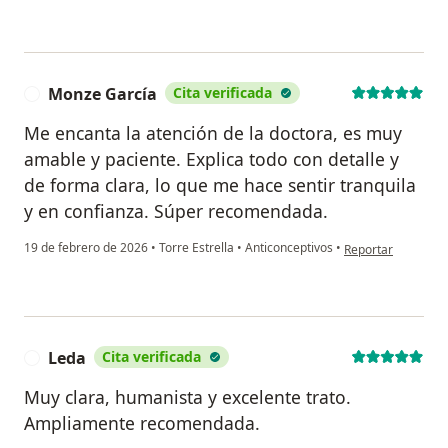
Monze García
Cita verificada
M
Me encanta la atención de la doctora, es muy
amable y paciente. Explica todo con detalle y
de forma clara, lo que me hace sentir tranquila
y en confianza. Súper recomendada.
en opinión del usu
19 de febrero de 2026
•
Torre Estrella
•
Anticonceptivos
•
Reportar
Leda
Cita verificada
L
Muy clara, humanista y excelente trato.
Ampliamente recomendada.