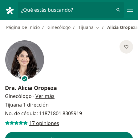
Men
¿Qué estás buscando?
Página De Inicio
Ginecólogo
Tijuana
Alicia Oropeza
Cambiar de ciudad
Dra.
Alicia Oropeza
sobre las especializaciones
Ginecólogo
·
Ver más
Tijuana
1 dirección
No. de cédula: 11871801 8305919
17 opiniones