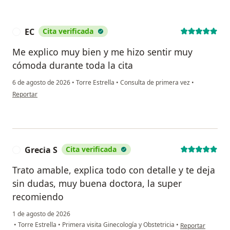
EC
Cita verificada
E
Me explico muy bien y me hizo sentir muy
cómoda durante toda la cita
6 de agosto de 2026
•
Torre Estrella
•
Consulta de primera vez
•
en opinión del usuario EC
Reportar
Grecia S
Cita verificada
G
Trato amable, explica todo con detalle y te deja
sin dudas, muy buena doctora, la super
recomiendo
1 de agosto de 2026
en opinión del us
•
Torre Estrella
•
Primera visita Ginecología y Obstetricia
•
Reportar