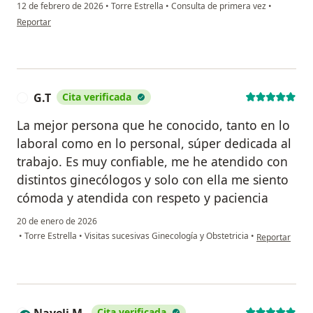
12 de febrero de 2026
•
Torre Estrella
•
Consulta de primera vez
•
en opinión del usuario Leda
Reportar
G.T
Cita verificada
G
La mejor persona que he conocido, tanto en lo
laboral como en lo personal, súper dedicada al
trabajo. Es muy confiable, me he atendido con
distintos ginecólogos y solo con ella me siento
cómoda y atendida con respeto y paciencia
20 de enero de 2026
en opinión del
•
Torre Estrella
•
Visitas sucesivas Ginecología y Obstetricia
•
Reportar
Cita verificada
N