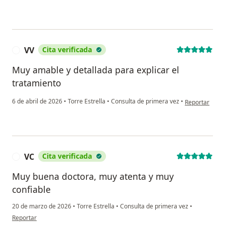
VV
Cita verificada
V
Muy amable y detallada para explicar el
tratamiento
en opinión del
6 de abril de 2026
•
Torre Estrella
•
Consulta de primera vez
•
Reportar
VC
Cita verificada
V
Muy buena doctora, muy atenta y muy
confiable
20 de marzo de 2026
•
Torre Estrella
•
Consulta de primera vez
•
en opinión del usuario VC
Reportar