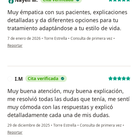
Nayeli M.
Muy émpatica con sus pacientes, explicaciones
detalladas y da diferentes opciones para tu
tratamiento adaptándose a tu estilo de vida.
7 de enero de 2026
•
Torre Estrella
•
Consulta de primera vez
•
en opinión del usuario Nayeli M.
Reportar
I.M
Cita verificada
I
Muy buena atención, muy buena explicación,
me resolvió todas las dudas que tenía, me sentí
muy cómoda con las respuestas y explicó
detalladamente cada una de mis dudas.
29 de diciembre de 2025
•
Torre Estrella
•
Consulta de primera vez
•
en opinión del usuario I.M
Reportar