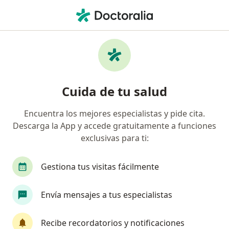
Men
Aborto Incompleto • Tijuana, Baja California
Filtros
• 1
Seguro
Mapa
Especialistas en Aborto incompleto en
Cuida de tu salud
Tijuana
Encuentra los mejores especialistas y pide cita.
Descarga la App y accede gratuitamente a funciones
¿Qué especialidad estás buscando?
exclusivas para ti:
Ginecólogo
Médico general
Ginecólogo O
Gestiona tus visitas fácilmente
Envía mensajes a tus especialistas
Recibe recordatorios y notificaciones