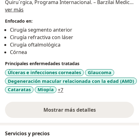
Quiru´rgica, Programa Internacional. – Barzilai Medical
Sobre mí
Center, Ashkelon, Israel. Affiliated to Ben Gurion
ver más
University of Negev. (06/2010 – 09/2013).
Enfocado en:
Subespecialidad:
Cornea and External Eye Disease.
Cirugía segmento anterior
Hadassah University Hospital, Jerusale´n Israel.
Cirugía refractiva con láser
(10/2013 – 10/2014)
Cirugía oftalmológica
Clinical Observership Fellow:
Cornea y Superficie
Córnea
Ocular. Bascom Palmer Eye Institute, University of
Miami.
Principales enfermedades tratadas
Publicacion: Alejandro Villarreal M.D, Prof. Igor
Úlceras e infecciones corneales
Glaucoma
Kaiserman. (2012). Keratoconus and Eye Rubbing. In:
Degeneración macular relacionada con la edad (AMD)
Adel Barbara MD, Yaron Rabinowitz MD, Textbook on
a11y_sr_more_diseases
Cataratas
Miopía
+7
Keratoconus, New Insights. Jaypee. Chapter 4.
Mostrar más detalles
sobre la experiencia
Servicios y precios