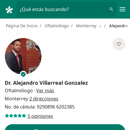
Men
¿Qué estás buscando?
Página De Inicio
Oftalmólogo
Monterrey
Alejandro 
Cambiar de ciu
Dr.
Alejandro Villarreal Gonzalez
sobre las especializaciones
Oftalmólogo
·
Ver más
Monterrey
2 direcciones
No. de cédula: 9290896 6202385
5 opiniones