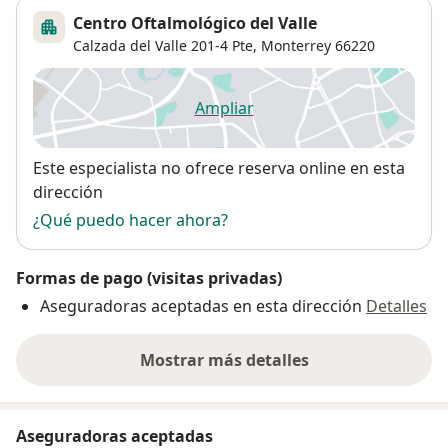
Centro Oftalmológico del Valle
Calzada del Valle 201-4 Pte,
Monterrey
66220
Ampliar
se abre en una nueva pestañ
Disponibilidad
Este especialista no ofrece reserva online en esta
dirección
¿Qué puedo hacer ahora?
Formas de pago (visitas privadas)
Aseguradoras aceptadas en esta dirección
Detalles
Mostrar más detalles
sobre la dirección
Aseguradoras aceptadas