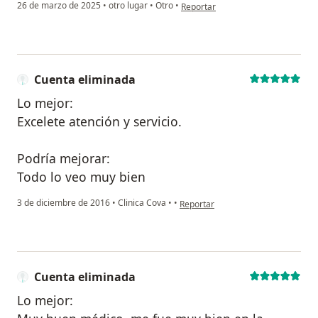
en opinión del usuario CR
26 de marzo de 2025
•
otro lugar
•
Otro
•
Reportar
Cuenta eliminada
Lo mejor:
Excelete atención y servicio.
Podría mejorar:
Todo lo veo muy bien
en opinión del usuario Cuenta elim
3 de diciembre de 2016
•
Clinica Cova
•
•
Reportar
Cuenta eliminada
Lo mejor: