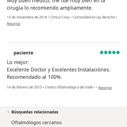
Muy buen médico, me fue muy bien en la
cirugía lo recomiendo ampliamente.
15 de noviembre de 2016
•
Clinica Cova
•
Carnosidad en ojo derecho
•
en opinión del usuario Cuenta eliminada
Reportar
paciente
P
Lo mejor:
Excelente Doctor y Excelentes Instalaciónes.
Recomendado al 100%.
en opinión del usu
14 de febrero de 2015
•
Centro Oftalmológico del Valle
•
•
Reportar
Búsquedas relacionadas
Oftalmólogos cercanos