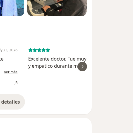
ly 23, 2026
July 6, 
Excelente doctor. Fue muy profesional, cuidad
y empatico durante mi cita. Me explico todo m
ver más
ver
bien.
JR
detalles
bre la experiencia