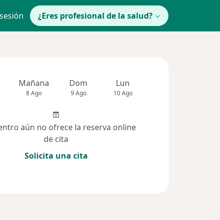
 sesión
¿Eres profesional de la salud?
Mañana
Dom
Lun
Mar
Mié
8 Ago
9 Ago
10 Ago
11 Ago
12 Ag
entro aún no ofrece la reserva online
de cita
Solicita una cita