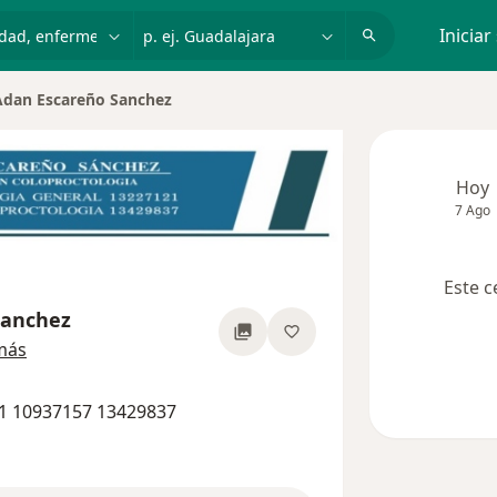
dad, enfermedad o nombre
p. ej. Guadalajara
Iniciar
Adan Escareño Sanchez
ar de ciudad
Hoy
7 Ago
Este c
Sanchez
sobre las especializaciones
más
21 10937157 13429837