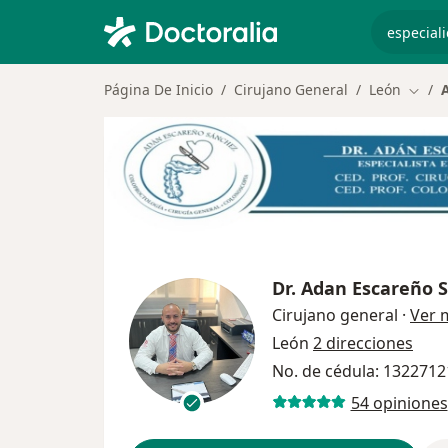
especiali
Página De Inicio
Cirujano General
León
Cambi
Dr.
Adan Escareño 
Cirujano general
·
Ver 
León
2 direcciones
No. de cédula: 132271
54 opiniones