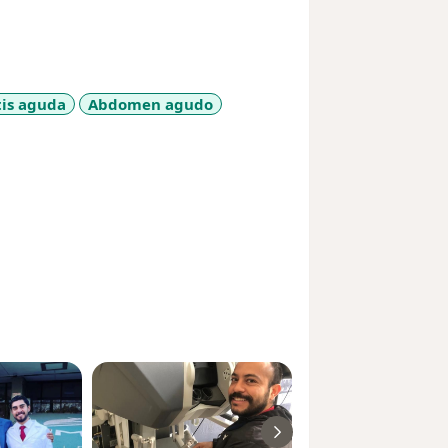
tis aguda
Abdomen agudo
ses