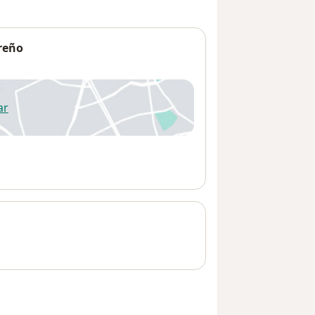
reño
ar
 abre en una nueva pestaña