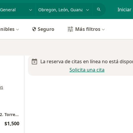
dad, enfermedad o nombre
p. ej. Guadalajara
Iniciar
nibles
Seguro
Más filtros
La reserva de citas en línea no está dispo
Solicita una cita
ás
Hospital Aranda de La Parra. Consultorio 202. Torre B.
$1,500