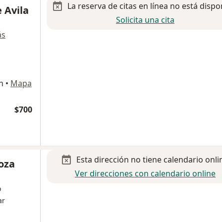
La reserva de citas en línea no está dispo
 Avila
Solicita una cita
ás
n
•
Mapa
$700
Esta dirección no tiene calendario onli
noza
Ver direcciones con calendario online
o
ar