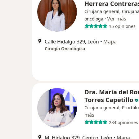
Herrera Contrera
Cirujana general, Cirujan
·
Ver más
oncóloga
15 opiniones
Calle Hidalgo 329, León
•
Mapa
Cirugía Oncológica
Dra. María del Ro
Torres Capetillo
Cirujano general, Proctól
más
234 opiniones
M. Hidalgo 329, Centro, León
•
Mapa