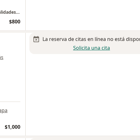
Hospital Medica Campestre Torre de Especialidades 3 consultorio 402B
$800
La reserva de citas en línea no está dispo
Solicita una cita
ás
apa
$1,000