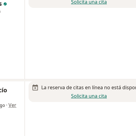
Solicita una cita
s
a
La reserva de citas en línea no está dispo
cío
Solicita una cita
·
Ver
ogo