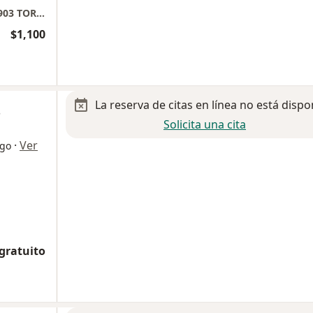
Hospital Aranda de la Parra CONSULTORIO 903 TORRE B
$1,100
La reserva de citas en línea no está dispo
s
Solicita una cita
·
Ver
ogo
 gratuito