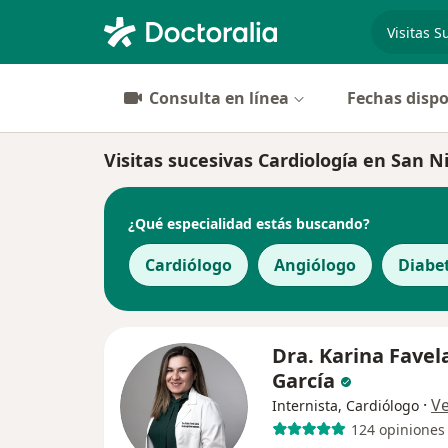
especiali
Consulta en línea
Fechas dispo
Visitas sucesivas Cardiología en San Nic
¿Qué especialidad estás buscando?
Cardiólogo
Angiólogo
Diabe
Dra. Karina Favel
García
·
V
Internista, Cardiólogo
124 opiniones