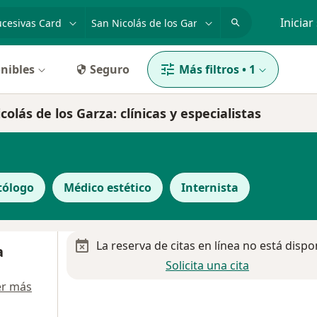
dad, enfermedad o nombre
p. ej. Guadalajara
Iniciar
nibles
Seguro
Más filtros
•
1
olás de los Garza: clínicas y especialistas
tólogo
Médico estético
Internista
La reserva de citas en línea no está dispo
a
Solicita una cita
er más