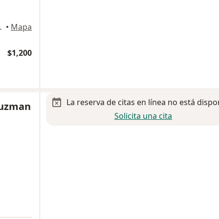
lás de los Garza
•
Mapa
$1,200
La reserva de citas en línea no está dispo
Guzman
Solicita una cita