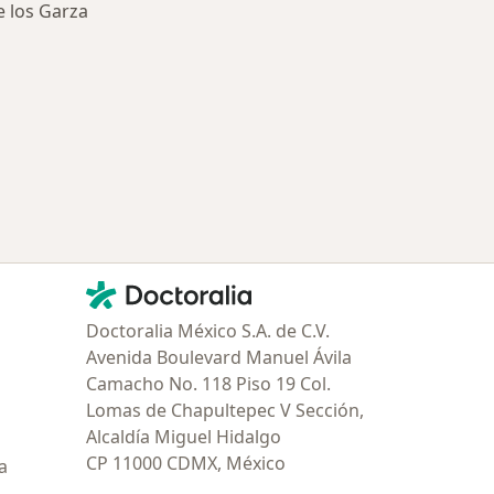
e los Garza
ía: Especialistas más solicitados
Contacto
Doctoralia - Página de inicio
Doctoralia México S.A. de C.V.
Avenida Boulevard Manuel Ávila
Camacho No. 118 Piso 19 Col.
Lomas de Chapultepec V Sección,
Alcaldía Miguel Hidalgo
CP 11000 CDMX, México
a