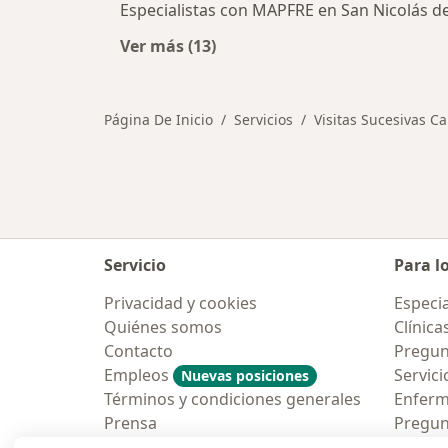
Especialistas con MAPFRE en San Nicolás de
Ver más (13)
Más en esta categoría: Seguros en 
Página De Inicio
Servicios
Visitas Sucesivas Ca
Servicio
Para l
Privacidad y cookies
Especia
Quiénes somos
Clínica
Contacto
Pregun
Empleos
Servici
Nuevas posiciones
Términos y condiciones generales
Enfer
Prensa
Pregun
Aplicac