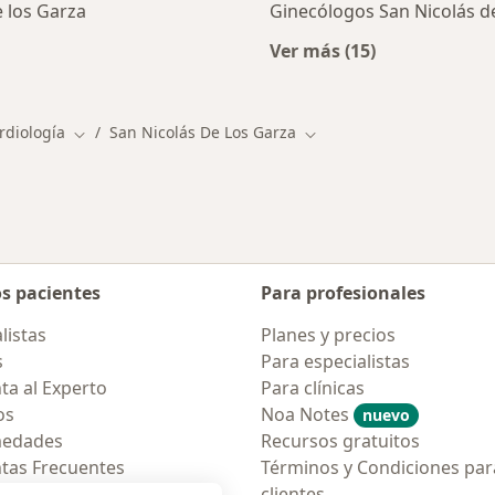
 los Garza
Ginecólogos San Nicolás d
Ver más (15)
San Nicolás de los Garza
Más en esta categor
rdiología
San Nicolás De Los Garza
Cambiar de ciudad
Cambiar de ciudad
os pacientes
Para profesionales
listas
Planes y precios
s
Para especialistas
ta al Experto
Para clínicas
os
Noa Notes
nuevo
medades
Recursos gratuitos
tas Frecuentes
Términos y Condiciones par
ión para móvil
clientes