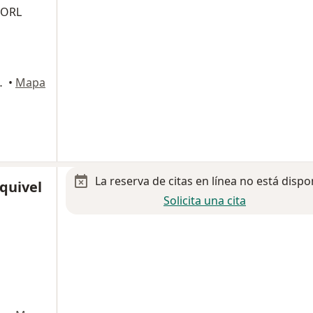
 ORL
lás de los Garza
•
Mapa
La reserva de citas en línea no está dispo
squivel
Solicita una cita