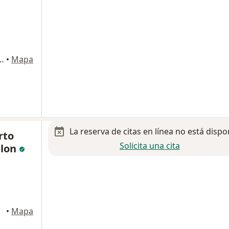
a 1100, San Nicolás de los Garza
•
Mapa
La reserva de citas en línea no está dispo
rto
Solicita una cita
alon
•
Mapa