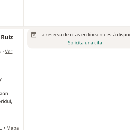
La reserva de citas en línea no está dispo
 Ruíz
Solicita una cita
·
Ver
a
y
sión
ridul,
100, San Nicolás de los Garza
•
Mapa