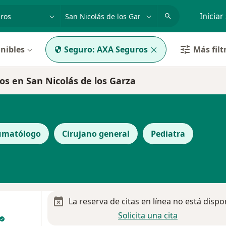
dad, enfermedad o nombre
p. ej. Guadalajara
Iniciar
nibles
Seguro:
AXA Seguros
Más filt
s en San Nicolás de los Garza
umatólogo
Cirujano general
Pediatra
La reserva de citas en línea no está dispo
Solicita una cita