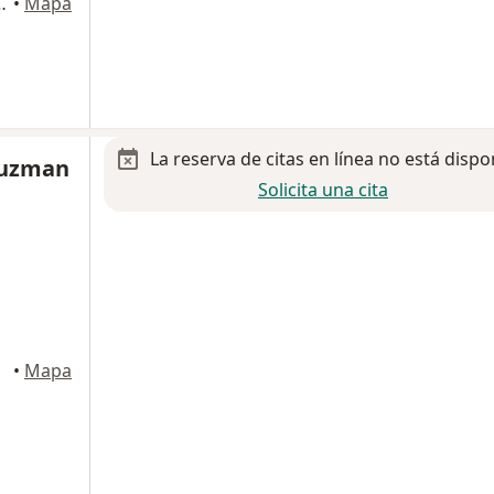
 Cerradas del parque, Apodaca
•
Mapa
La reserva de citas en línea no está dispo
Guzman
Solicita una cita
•
Mapa