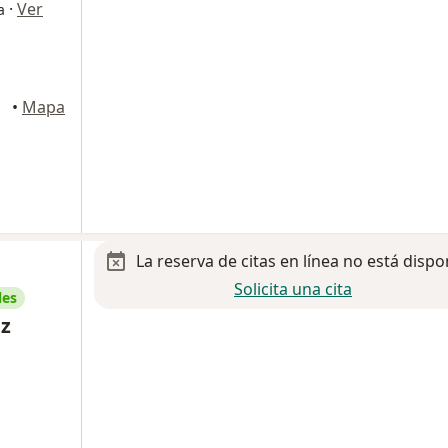
·
Ver
a
•
Mapa
La reserva de citas en línea no está dispo
Solicita una cita
les
ez