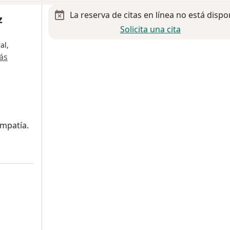
La reserva de citas en línea no está dispo
z
Solicita una cita
al,
ás
mpatía.