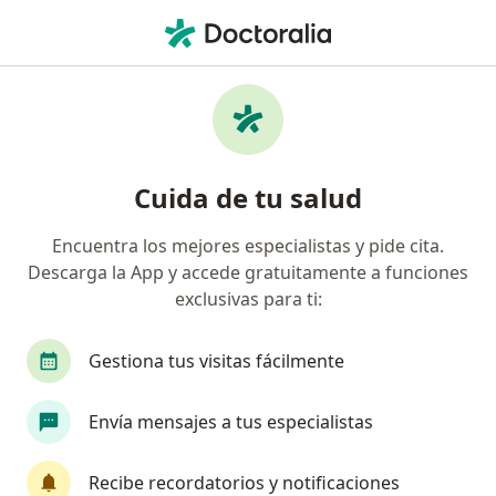
Men
Visitas Sucesivas Cardiología • Guadalupe, Nuevo Léon
Filtros
• 1
Seguro
Mapa
Visitas sucesivas Cardiología en Guadalupe:
Cuida de tu salud
clínicas y especialistas
Encuentra los mejores especialistas y pide cita.
Descarga la App y accede gratuitamente a funciones
¿Qué especialidad estás buscando?
exclusivas para ti:
Cardiólogo
Gestiona tus visitas fácilmente
Envía mensajes a tus especialistas
Recibe recordatorios y notificaciones