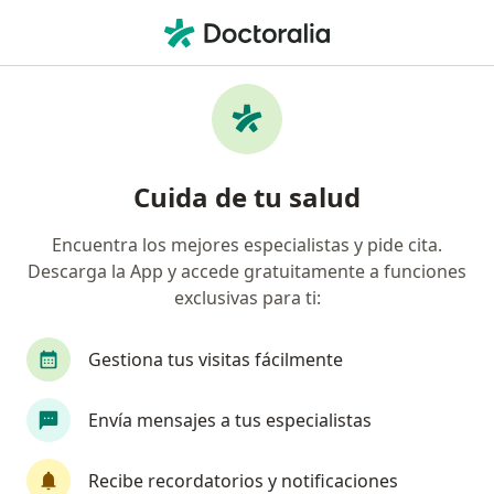
Men
Primera Visita Cardiología • San Nicolás de los Garza, Nuevo Léon
Filtros
• 1
Seguro
Mapa
Primera visita Cardiología en San Nicolás de
Cuida de tu salud
los Garza: clínicas y especialistas
Encuentra los mejores especialistas y pide cita.
Descarga la App y accede gratuitamente a funciones
¿Qué especialidad estás buscando?
exclusivas para ti:
Cardiólogo
Angiólogo
Diabetólogo
M
Gestiona tus visitas fácilmente
Envía mensajes a tus especialistas
Recibe recordatorios y notificaciones