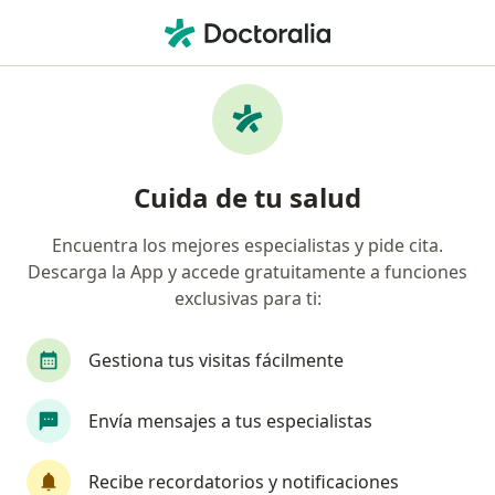
Men
Primera Visita Cardiología • Guadalupe, Nuevo Léon
Filtros
• 1
Seguro
Mapa
Primera visita Cardiología en Guadalupe:
Cuida de tu salud
clínicas y especialistas
Encuentra los mejores especialistas y pide cita.
Descarga la App y accede gratuitamente a funciones
¿Qué especialidad estás buscando?
exclusivas para ti:
Cardiólogo
Gestiona tus visitas fácilmente
Envía mensajes a tus especialistas
Recibe recordatorios y notificaciones