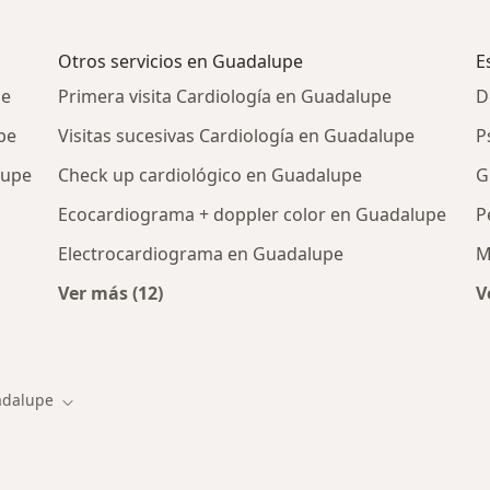
Otros servicios en Guadalupe
E
pe
Primera visita Cardiología en Guadalupe
D
pe
Visitas sucesivas Cardiología en Guadalupe
P
lupe
Check up cardiológico en Guadalupe
G
Ecocardiograma + doppler color en Guadalupe
P
Electrocardiograma en Guadalupe
M
Ver más (12)
V
Más en esta categoría: Otros servicios en 
 Guadalupe
dalupe
 de ciudad
Cambiar de ciudad