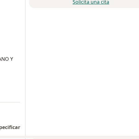
Solicita una cita
ANO Y
pecificar