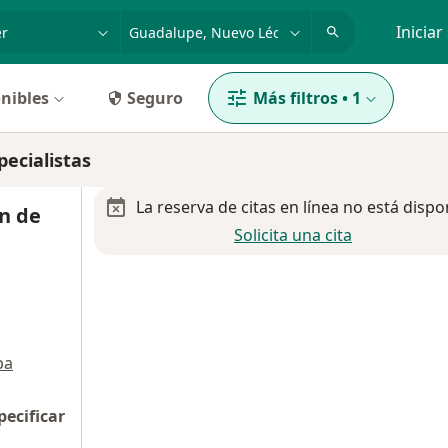
dad, enfermedad o nombre
p. ej. Guadalajara
Iniciar
nibles
Seguro
Más filtros
•
1
pecialistas
La reserva de citas en línea no está dispo
n de
Solicita una cita
pa
pecificar