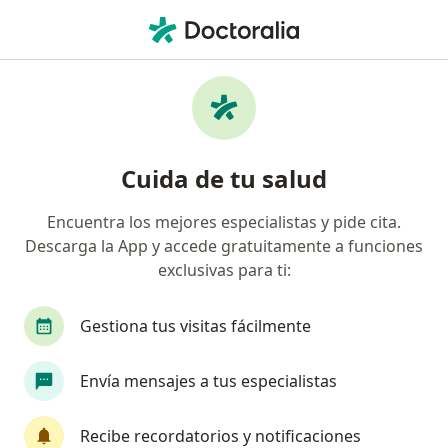
Men
Mindfulness • Xochimilco, CDMX
Filtros
• 1
Seguro
Mapa
Mindfulness en Xochimilco: clínicas y
Cuida de tu salud
especialistas
Encuentra los mejores especialistas y pide cita.
Descarga la App y accede gratuitamente a funciones
exclusivas para ti:
Gestiona tus visitas fácilmente
Envía mensajes a tus especialistas
Mtra. Sara Julieth Leo Rodríguez
·
Ver más
Psicóloga
Recibe recordatorios y notificaciones
213 opiniones