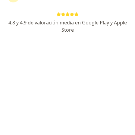
Especialista en ansiedad y depresión
Aparece en programa de TV Diálogos en Confianza
4.8 y 4.9 de valoración media en Google Play y Apple
Trato humano y seguimiento 24/7
Store
Especialista de confianza
Dirección
En línea
Av. Insurgentes Sur 1898 Piso 12, Florida, Álvaro Obregón
•
Mapa
Regus Siglum
Mindfulness
$1,000
Este especialista no ofrece reserva de cita en línea en esta dirección.
Solicita una cita