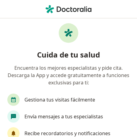
Men
Manejo De Duelo • Mexicali, Baja California
Filtros
• 1
Seguro
Mapa
Manejo de duelo en Mexicali: clínicas y
Cuida de tu salud
especialistas
Encuentra los mejores especialistas y pide cita.
Descarga la App y accede gratuitamente a funciones
¿Qué especialidad estás buscando?
exclusivas para ti:
Psicólogo
Médico general
Médico estético
Gestiona tus visitas fácilmente
Envía mensajes a tus especialistas
Recibe recordatorios y notificaciones