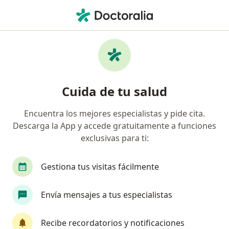
Men
Electrocardiograma • Ciudad de México, CDMX
Filtros
• 1
Seguro
Mapa
Electrocardiograma en Ciudad de México:
Cuida de tu salud
clínicas y especialistas
Encuentra los mejores especialistas y pide cita.
Descarga la App y accede gratuitamente a funciones
¿Qué tipo de visita quieres reservar?
exclusivas para ti:
Electrocardiograma
ECG Holter
Prueba de
Gestiona tus visitas fácilmente
Envía mensajes a tus especialistas
Recibe recordatorios y notificaciones