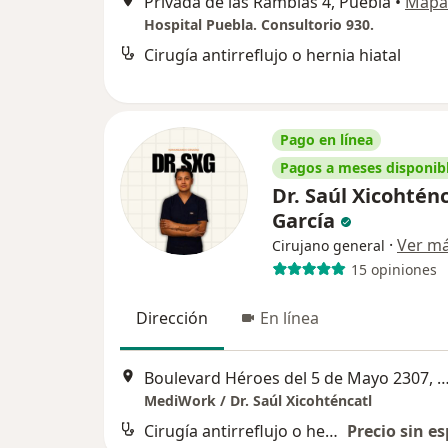
Privada de las Ramblas 4, Puebla
•
Mapa
Hospital Puebla. Consultorio 930.
Cirugía antirreflujo o hernia hiatal
Pago en línea
Pagos a meses disponib
Dr. Saúl Xicohténc
García
·
Ver m
Cirujano general
15 opiniones
Dirección
En línea
Boulevard Héroes del 5 de Mayo 2307,
MediWork / Dr. Saúl Xicohténcatl
Cirugía antirreflujo o hernia hiatal
Precio sin es