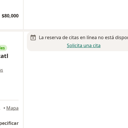
$80,000
La reserva de citas en línea no está dispo
Solicita una cita
les
atl
ás
 Puebla
•
Mapa
pecificar