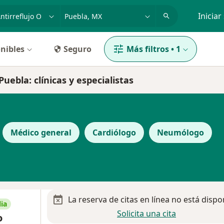
dad, enfermedad o nombre
p. ej. Guadalajara
Iniciar
nibles
Seguro
Más filtros
•
1
Puebla: clínicas y especialistas
Médico general
Cardiólogo
Neumólogo
La reserva de citas en línea no está dispo
ia
Solicita una cita
o