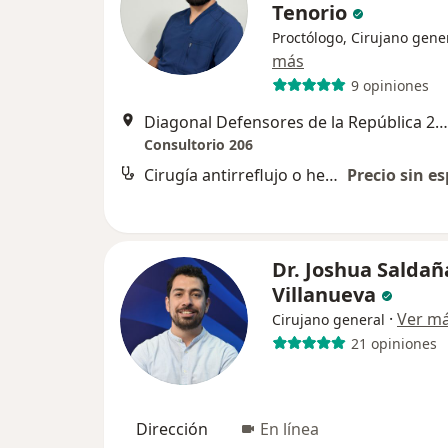
Tenorio
Proctólogo, Cirujano gene
más
9 opiniones
Diagonal Defensores de la República 201, Puebla
Consultorio 206
Cirugía antirreflujo o hernia hiatal
Precio sin es
Dr. Joshua Saldañ
Villanueva
·
Ver m
Cirujano general
21 opiniones
Dirección
En línea