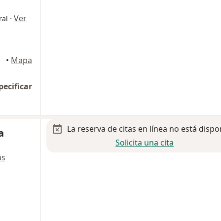
·
Ver
ral
•
Mapa
pecificar
La reserva de citas en línea no está dispo
a
Solicita una cita
ás