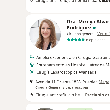
Cirugía antirreflujo o hernia hiatal
desde
Dra. Mireya Alvar
Rodríguez
·
Ver m
Cirujana general
6 opiniones
Amplia experiencia en Cirugía Gastroint
Entrenamiento en Hospital Juárez de M
Cirugía Laparoscópica Avanzada
Avenida 11 Oriente 1828, Puebla
•
Mapa
Cirugía General y Laparoscopia
Cirugía antirreflujo o hernia hiatal
Precio sin es