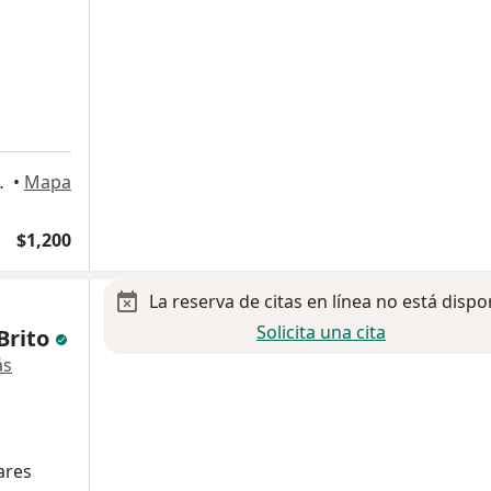
n Pedro Cholula
•
Mapa
$1,200
La reserva de citas en línea no está dispo
Solicita una cita
Brito
ás
iares