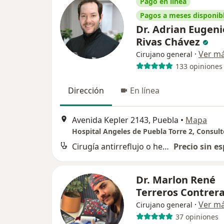
Pago en línea
Pagos a meses disponib
Dr. Adrian Eugeni
Rivas Chávez
·
Ver m
Cirujano general
133 opiniones
Dirección
En línea
Avenida Kepler 2143, Puebla
•
Mapa
Hospital Angeles de Puebla Torre 2, Consult
Cirugía antirreflujo o hernia hiatal
Precio sin es
Dr. Marlon René
Terreros Contrer
·
Ver m
Cirujano general
37 opiniones