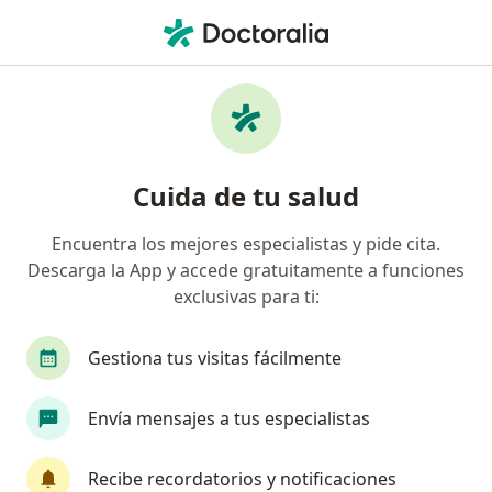
Men
Bichectomía • Juriquilla, Querétaro
Filtros
• 1
Seguro
Mapa
Bichectomía en Juriquilla: clínicas y
Cuida de tu salud
especialistas
Encuentra los mejores especialistas y pide cita.
Descarga la App y accede gratuitamente a funciones
¿Qué especialidad estás buscando?
exclusivas para ti:
Cirujano maxilofacial
Cirujano plástico
O
Gestiona tus visitas fácilmente
Envía mensajes a tus especialistas
Recibe recordatorios y notificaciones