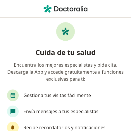
Men
Amigdalectomia Con O Sin Adenoidectomia • Santiago de Querétaro, Querétaro
Filtros
• 1
Seguro
Mapa
Amigdalectomia con o sin adenoidectomia
Cuida de tu salud
en Santiago de Querétaro: clínicas y
especialistas
Encuentra los mejores especialistas y pide cita.
Descarga la App y accede gratuitamente a funciones
¿Qué especialidad estás buscando?
exclusivas para ti:
Otorrinolaringólogo
Cirujano pediátrico
Gestiona tus visitas fácilmente
Envía mensajes a tus especialistas
Recibe recordatorios y notificaciones