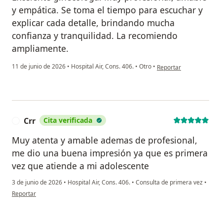
y empática. Se toma el tiempo para escuchar y
explicar cada detalle, brindando mucha
confianza y tranquilidad. La recomiendo
ampliamente.
en opinión del usuario 
11 de junio de 2026
•
Hospital Air, Cons. 406.
•
Otro
•
Reportar
Crr
Cita verificada
C
Muy atenta y amable ademas de profesional,
me dio una buena impresión ya que es primera
vez que atiende a mi adolescente
3 de junio de 2026
•
Hospital Air, Cons. 406.
•
Consulta de primera vez
•
en opinión del usuario Crr
Reportar