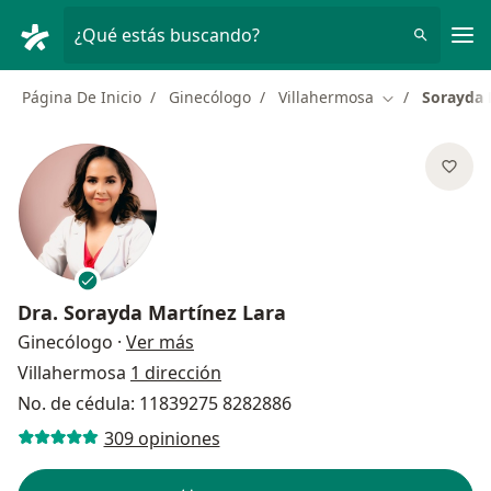
Men
¿Qué estás buscando?
Página De Inicio
Ginecólogo
Villahermosa
Sorayda 
Cambiar de ci
Dra.
Sorayda Martínez Lara
sobre las especializaciones
Ginecólogo
·
Ver más
Villahermosa
1 dirección
No. de cédula: 11839275 8282886
309 opiniones