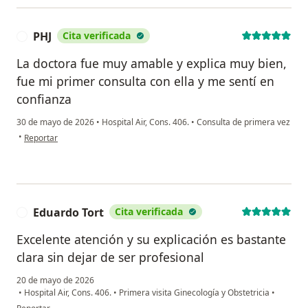
PHJ
Cita verificada
P
La doctora fue muy amable y explica muy bien,
fue mi primer consulta con ella y me sentí en
confianza
30 de mayo de 2026
•
Hospital Air, Cons. 406.
•
Consulta de primera vez
en opinión del usuario PHJ
•
Reportar
Eduardo Tort
Cita verificada
E
Excelente atención y su explicación es bastante
clara sin dejar de ser profesional
20 de mayo de 2026
•
Hospital Air, Cons. 406.
•
Primera visita Ginecología y Obstetricia
•
en opinión del usuario Eduardo Tort