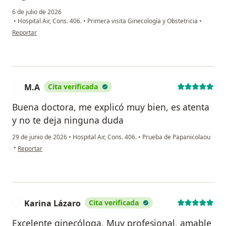
6 de julio de 2026
•
Hospital Air, Cons. 406.
•
Primera visita Ginecología y Obstetricia
•
en opinión del usuario LMarin
Reportar
M.A
Cita verificada
M
Buena doctora, me explicó muy bien, es atenta
y no te deja ninguna duda
29 de junio de 2026
•
Hospital Air, Cons. 406.
•
Prueba de Papanicolaou
en opinión del usuario M.A
•
Reportar
Karina Lázaro
Cita verificada
K
Excelente ginecóloga. Muy profesional, amable