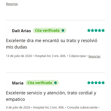
en opinión del usuario Karla Rojas González.
Reportar
Dali Arias
Cita verificada
D
Excelente dra me encantó su trato y resolvió
mis dudas
en opinión del u
13 de julio de 2026
•
Hospital Air, Cons. 406.
•
Colposcopia
•
Reportar
Maria
Cita verificada
M
Excelente servicio y atención, trato cordial y
empatico
9 de julio de 2026
•
Hospital Air, Cons. 406.
•
Consulta subsecuente
•