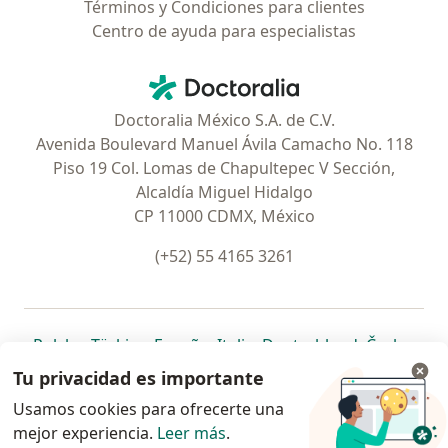
Términos y Condiciones para clientes
Centro de ayuda para especialistas
Contacto
Doctoralia - Página de inicio
Doctoralia México S.A. de C.V.
Avenida Boulevard Manuel Ávila Camacho No. 118
Piso 19 Col. Lomas de Chapultepec V Sección,
Alcaldía Miguel Hidalgo
CP 11000 CDMX, México
(+52) 55 4165 3261
se abre en una nueva pestaña
se abre en una nueva pestaña
se abre en una nueva pestaña
se abre en una nueva pes
se abre en 
se a
Polska
,
Türkiye
,
España
,
Italia
,
Deutschland
,
Česko
,
se abre en una nueva pestaña
se abre en una nueva pestaña
se abre en una nueva pestaña
se abre en una nueva p
se abre en 
se abr
Portugal
,
México
,
Chile
,
Brasil
,
Argentina
,
Perú
,
Tu privacidad es importante
se abre en una nueva pe
Colombia
Usamos cookies para ofrecerte una
mejor experiencia.
www.doctoralia.com.mx © 2026 - Encuentra tu
Leer más
.