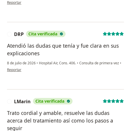
en opinión del usuario Maria
Reportar
DRP
Cita verificada
D
Atendió las dudas que tenía y fue clara en sus
explicaciones
8 de julio de 2026
•
Hospital Air, Cons. 406.
•
Consulta de primera vez
•
en opinión del usuario DRP
Reportar
LMarin
Cita verificada
L
Trato cordial y amable, resuelve las dudas
acerca del tratamiento así como los pasos a
seguir