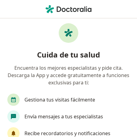
Men
Displasia Cervical • Tabasco, Tabasco
Filtros
• 1
Seguro
Mapa
Especialistas en Displasia cervical en
Cuida de tu salud
Tabasco
Encuentra los mejores especialistas y pide cita.
Descarga la App y accede gratuitamente a funciones
¿Qué especialidad estás buscando?
exclusivas para ti:
Ginecólogo
Cirujano general
Gastroenter
Gestiona tus visitas fácilmente
Envía mensajes a tus especialistas
Recibe recordatorios y notificaciones