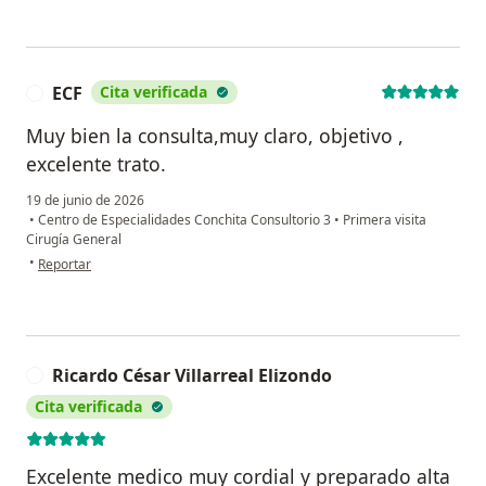
ECF
Cita verificada
E
Muy bien la consulta,muy claro, objetivo ,
excelente trato.
19 de junio de 2026
•
Centro de Especialidades Conchita Consultorio 3
•
Primera visita
Cirugía General
en opinión del usuario ECF
•
Reportar
Ricardo César Villarreal Elizondo
R
Cita verificada
Excelente medico muy cordial y preparado alta