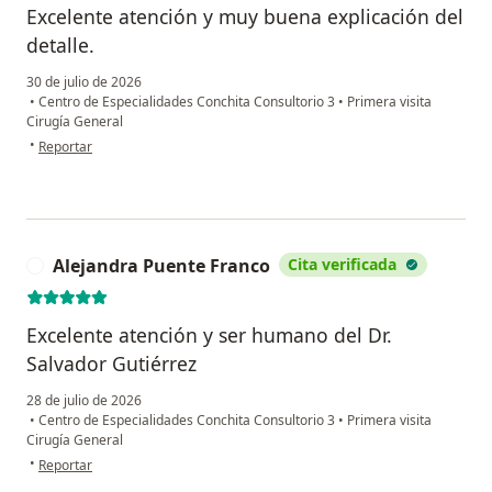
Excelente atención y muy buena explicación del
detalle.
30 de julio de 2026
•
Centro de Especialidades Conchita Consultorio 3
•
Primera visita
Cirugía General
en opinión del usuario DLOM
•
Reportar
Alejandra Puente Franco
Cita verificada
A
Excelente atención y ser humano del Dr.
Salvador Gutiérrez
28 de julio de 2026
•
Centro de Especialidades Conchita Consultorio 3
•
Primera visita
Cirugía General
en opinión del usuario Alejandra Puente Franco
•
Reportar