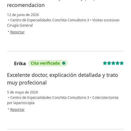
recomendacion
12 de junio de 2026
•
Centro de Especialidades Conchita Consultorio 3
•
Visitas sucesivas
Cirugía General
en opinión del usuario Ricardo César Villarreal Elizondo
•
Reportar
Erika
Cita verificada
E
Excelente doctor, explicación detallada y trato
muy profecional
5 de mayo de 2026
•
Centro de Especialidades Conchita Consultorio 3
•
Colecistectomía
por laparoscopia
en opinión del usuario Erika
•
Reportar