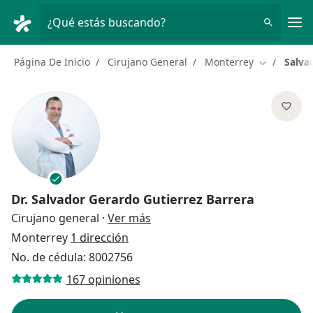
Men
¿Qué estás buscando?
Página De Inicio
Cirujano General
Monterrey
Salva
Cambiar de
Dr.
Salvador Gerardo Gutierrez Barrera
sobre las especializaciones
Cirujano general
·
Ver más
Monterrey
1 dirección
No. de cédula: 8002756
167 opiniones