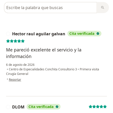
Busca en opiniones
Hector raul aguilar galvan
Cita verificada
H
Me pareció excelente el servicio y la
información
6 de agosto de 2026
•
Centro de Especialidades Conchita Consultorio 3
•
Primera visita
Cirugía General
en opinión del usuario Hector raul aguilar galvan
•
Reportar
DLOM
Cita verificada
D