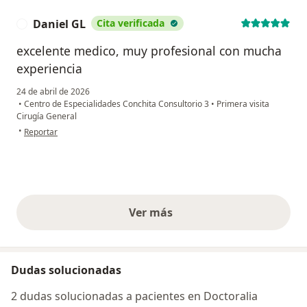
Daniel GL
Cita verificada
D
excelente medico, muy profesional con mucha
experiencia
24 de abril de 2026
•
Centro de Especialidades Conchita Consultorio 3
•
Primera visita
Cirugía General
en opinión del usuario Daniel GL
•
Reportar
Ver más
opiniones anteriores
Dudas solucionadas
2 dudas solucionadas a pacientes en Doctoralia