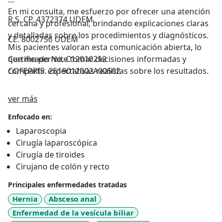
En mi consulta, me esfuerzo por ofrecer una atención
R.S. CP. 4372374 UDEM
cercana y profesional, brindando explicaciones claras
y detalladas sobre los procedimientos y diagnósticos.
CE. 8002756 UDEM
Mis pacientes valoran esta comunicación abierta, lo
que me permite tomar decisiones informadas y
Certificado No. C12010212
compartir expectativas realistas sobre los resultados.
COFEPRIS. 2519012002A00502
Sobre mí
ver más
Enfocado en:
Laparoscopia
Cirugía laparoscópica
Cirugía de tiroides
Cirujano de colón y recto
Principales enfermedades tratadas
Hernia
Absceso anal
Enfermedad de la vesícula biliar