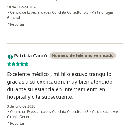
10 de julio de 2026
•
Centro de Especialidades Conchita Consultorio 3
•
Visita Cirugía
General
en opinión del usuario Alma Reyna
•
Reportar
Patricia Cantú
Número de teléfono verificado
P
Excelente médico , mi hijo estuvo tranquilo
gracias a su explicación, muy bien atendido
durante su estancia en internamiento en
hospital y cita subsecuente.
3 de julio de 2026
•
Centro de Especialidades Conchita Consultorio 3
•
Visitas sucesivas
Cirugía General
en opinión del usuario Patricia Cantú
•
Reportar