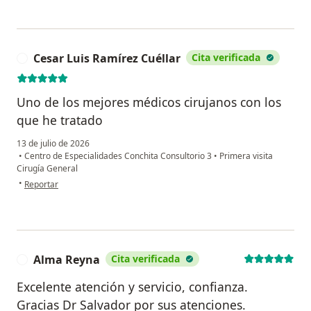
Cesar Luis Ramírez Cuéllar
Cita verificada
C
Uno de los mejores médicos cirujanos con los
que he tratado
13 de julio de 2026
•
Centro de Especialidades Conchita Consultorio 3
•
Primera visita
Cirugía General
en opinión del usuario Cesar Luis Ramírez Cuéllar
•
Reportar
Alma Reyna
Cita verificada
A
Excelente atención y servicio, confianza.
Gracias Dr Salvador por sus atenciones.