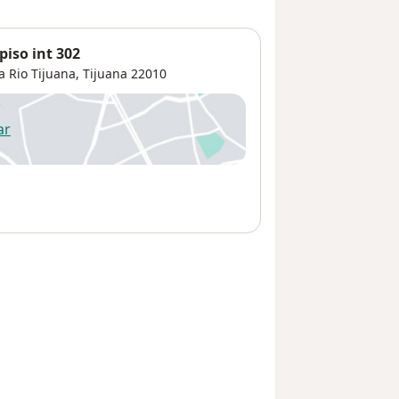
piso int 302
 Rio Tijuana
,
Tijuana
22010
ar
 abre en una nueva pestaña