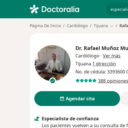
especiali
Página De Inicio
Cardiólogo
Tijuana
Raf
Cambiar 
Dr.
Rafael Muñoz M
sob
Cardiólogo
·
Ver más
Tijuana
1 dirección
No. de cédula: 3393600
388 opinione
Agendar cita
Especialista de confianza
Los pacientes vuelven a su consulta de