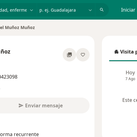
dad, enfermedad o nombre
p. ej. Guadalajara
Iniciar
ael Muñoz Muñoz
de ciudad
uñoz
Visita 
Visita p
re las especializaciones
Hoy
 0423098
7 Ago
s
Este c
Enviar mensaje
 forma recurrente