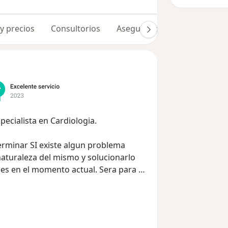
 y precios
Consultorios
Aseguradoras
Opiniones 
Hola, soy el Doctor Rafael Muñoz Muñoz especialista en Cardiologia.
terminar SI existe algun problema
 naturaleza del mismo y solucionarlo
les en el momento actual. Sera para mi