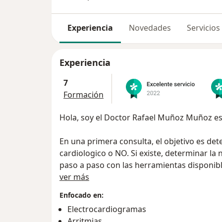
Experiencia
Novedades
Servicios
Experiencia
7
Formación
En una primera consulta, el objetivo es de
cardiologico o NO. Si existe, determinar la
paso a paso con las herramientas disponib
Sobre mí
un placer atenderlo.
ver más
Enfocado en:
Electrocardiogramas
Arritmias