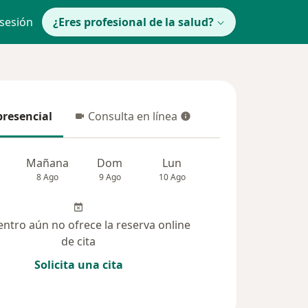
 sesión
¿Eres profesional de la salud?
presencial
Consulta en línea
resencial
Consulta en línea
Mañana
Dom
Lun
Mar
Mié
8 Ago
9 Ago
10 Ago
11 Ago
12 Ag
entro aún no ofrece la reserva online
de cita
Solicita una cita