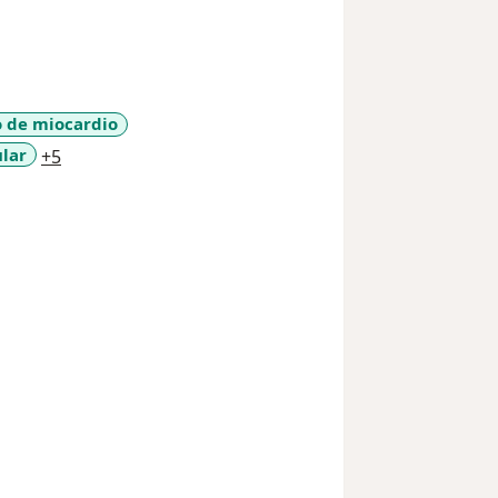
o de miocardio
a11y_sr_more_diseases
ular
+5