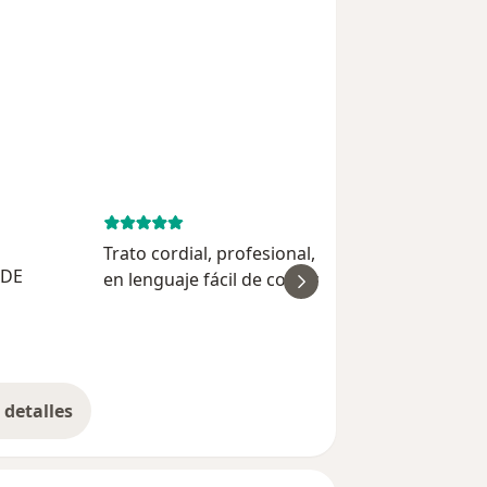
July 17, 
Trato cordial, profesional, conciso y explicacio
 DE
en lenguaje fácil de comprender. Quedé
ver
gratamente sorprendido que hasta decidí llev
a mi mamá en cita posterior y ella tuvo la mis
Serg
experiencia g...
detalles
bre la experiencia