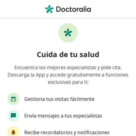
Men
Cardiólogo • Jardines Playas De Tijuana, Tijuana, Baja California
Filtros
Seguro
Mapa
Cardiólogos en Jardines Playas De Tijuana,
Cuida de tu salud
Tijuana
Encuentra los mejores especialistas y pide cita.
Descarga la App y accede gratuitamente a funciones
exclusivas para ti:
Gestiona tus visitas fácilmente
Envía mensajes a tus especialistas
Dra. Paulina Mendoza
·
Ver más
Cardióloga
Recibe recordatorios y notificaciones
57 opiniones