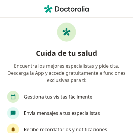
Men
Cardiólogo • Saltillo, Coahuila
Filtros
Seguro
Mapa
Cardiólogos en Saltillo
Cuida de tu salud
Encuentra los mejores especialistas y pide cita.
Descarga la App y accede gratuitamente a funciones
exclusivas para ti:
Gestiona tus visitas fácilmente
Destacado
Envía mensajes a tus especialistas
Dr. Rodrigo Campo Aguirre
·
Ver más
Cardiólogo
Recibe recordatorios y notificaciones
318 opiniones