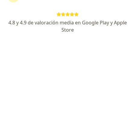
Cardiólogo especializado
Hospital 20 de noviembre
4.8 y 4.9 de valoración media en Google Play y Apple
Trato amable y humano
Store
Especialista de confianza
PARQUE CENTRO 1425 VILLA OLIMPICA, Saltillo
•
Mapa
TORRE MAIA INSTITUTO CARDIOVASCULAR PARQUE CENTRO
Consulta en línea
desde $1,100
Este especialista no ofrece reserva de cita en línea en esta dirección.
Solicita una cita