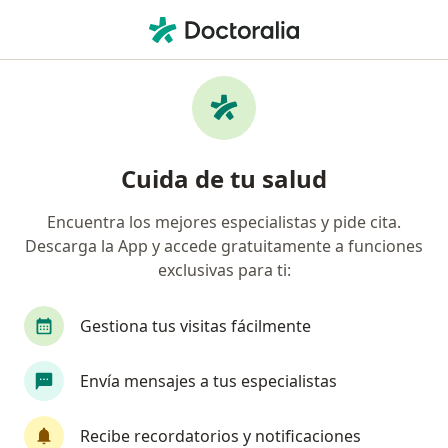
Men
Ataque Cardíaco • Tijuana, Baja California
Filtros
• 1
Seguro
Mapa
Especialistas en Ataque cardíaco en Tijuana
Cuida de tu salud
Encuentra los mejores especialistas y pide cita.
¿Qué especialidad estás buscando?
Descarga la App y accede gratuitamente a funciones
Cardiólogo
Cirujano cardiovascular y torácico
exclusivas para ti:
Gestiona tus visitas fácilmente
Envía mensajes a tus especialistas
Recibe recordatorios y notificaciones