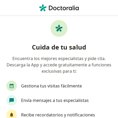
Men
Cardiólogo • Tijuana, Baja California
Filtros
Seguro:
Vitamédica
Cardiólogos recomendados de Vitamédica
Cuida de tu salud
en Tijuana
Encuentra los mejores especialistas y pide cita.
Descarga la App y accede gratuitamente a funciones
exclusivas para ti:
Gestiona tus visitas fácilmente
Envía mensajes a tus especialistas
Destacado
Dra. Paulina Mendoza
Recibe recordatorios y notificaciones
·
Ver más
Cardióloga