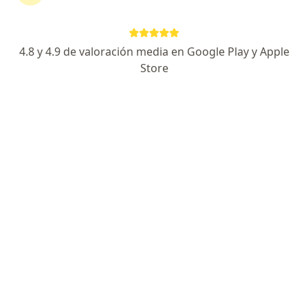
310 opiniones
Posgrado Artroscopia/Articular Reconstructiva
4.8 y 4.9 de valoración media en Google Play y Apple
UNAM
Store
Experto reconstrucción Hombro Rodilla
Miembro Arthroscopy Association of North
America
Especialista de confianza
Dirección
En línea
Blvd Agua Caliente 9955, Corporativo Torela. Planta M, Tijuana
•
Mapa
Corporativo Torela
Acepta Vitamédica
Primera visita Traumatología
Este especialista no ofrece reserva de cita en línea en esta dirección.