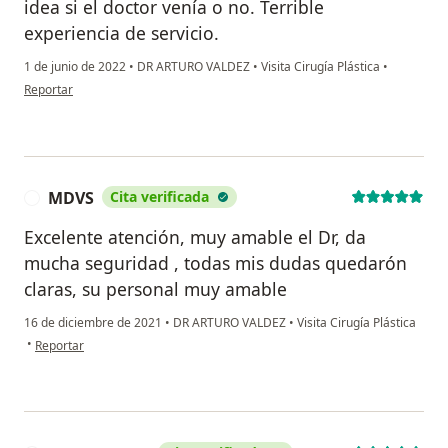
idea si el doctor venía o no. Terrible
experiencia de servicio.
1 de junio de 2022
•
DR ARTURO VALDEZ
•
Visita Cirugía Plástica
•
en opinión del usuario Ana Moreno
Reportar
MDVS
Cita verificada
M
Excelente atención, muy amable el Dr, da
mucha seguridad , todas mis dudas quedarón
claras, su personal muy amable
16 de diciembre de 2021
•
DR ARTURO VALDEZ
•
Visita Cirugía Plástica
en opinión del usuario MDVS
•
Reportar