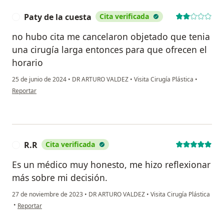
Paty de la cuesta
Cita verificada
P
no hubo cita me cancelaron objetado que tenia
una cirugía larga entonces para que ofrecen el
horario
25 de junio de 2024
•
DR ARTURO VALDEZ
•
Visita Cirugía Plástica
•
en opinión del usuario Paty de la cuesta
Reportar
R.R
Cita verificada
R
Es un médico muy honesto, me hizo reflexionar
más sobre mi decisión.
27 de noviembre de 2023
•
DR ARTURO VALDEZ
•
Visita Cirugía Plástica
en opinión del usuario R.R
•
Reportar