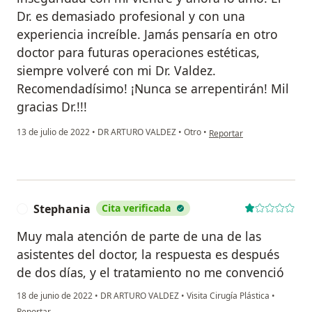
Dr. es demasiado profesional y con una
experiencia increíble. Jamás pensaría en otro
doctor para futuras operaciones estéticas,
siempre volveré con mi Dr. Valdez.
Recomendadísimo! ¡Nunca se arrepentirán! Mil
gracias Dr.!!!
en opinión del usuario Kar
13 de julio de 2022
•
DR ARTURO VALDEZ
•
Otro
•
Reportar
Stephania
Cita verificada
S
Muy mala atención de parte de una de las
asistentes del doctor, la respuesta es después
de dos días, y el tratamiento no me convenció
18 de junio de 2022
•
DR ARTURO VALDEZ
•
Visita Cirugía Plástica
•
en opinión del usuario Stephania
Reportar