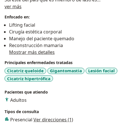
Sobre mí
Asociaciones mas importantes del mundo en Cirugía
ver más
Plástica: The Rhinoplasty Society (TRS), American
Enfocado en:
Society for Aesthetic Plastic Surgery (ASAPS), American
Lifting facial
Society of Plastic Surgeons. El Dr. Valdez esta
Cirugía estética corporal
entrenado en las técnicas más innovadoras de Cirugía
Manejo del paciente quemado
Plástica.
Reconstrucción mamaria
Mostrar más detalles
Principales enfermedades tratadas
Cicatriz queloide
Gigantomastia
Lesión facial
Cicatriz hipertrófica
Pacientes que atiendo
Adultos
Tipos de consulta
Presencial
Ver direcciones (1)