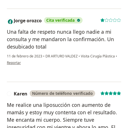
Jorge orozco
Cita verificada
J
Una falta de respeto nunca llego nadie a mi
consulta y me mandaron la confirmación. Un
desubicado total
11 de febrero de 2023
•
DR ARTURO VALDEZ
•
Visita Cirugía Plástica
•
en opinión del usuario Jorge orozco
Reportar
Karen
Número de teléfono verificado
K
Me realice una liposucción con aumento de
mamás y estoy muy contenta con el resultado.
Me encanta mi cuerpo. Siempre tuve
inseguridad con mi vientre y ahora lo amo. El