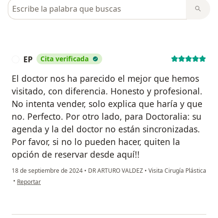
Busca en opiniones
EP
Cita verificada
E
El doctor nos ha parecido el mejor que hemos
visitado, con diferencia. Honesto y profesional.
No intenta vender, solo explica que haría y que
no. Perfecto. Por otro lado, para Doctoralia: su
agenda y la del doctor no están sincronizadas.
Por favor, si no lo pueden hacer, quiten la
opción de reservar desde aquí!!
18 de septiembre de 2024
•
DR ARTURO VALDEZ
•
Visita Cirugía Plástica
en opinión del usuario EP
•
Reportar