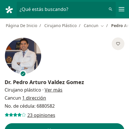
Men
¿Qué estás buscando?
Página De Inicio
Cirujano Plástico
Cancun
Pedro Ar
Cambiar de ci
Dr.
Pedro Arturo Valdez Gomez
sobre las especializaciones
Cirujano plástico
·
Ver más
Cancun
1 dirección
No. de cédula: 6880582
23 opiniones