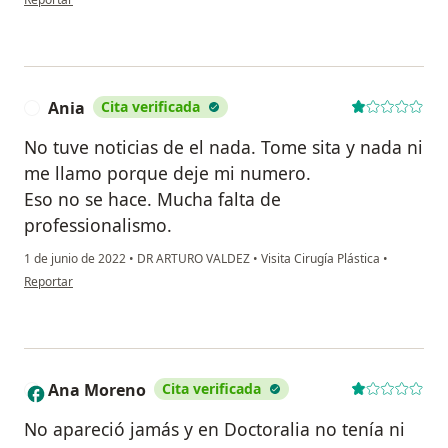
Ania
Cita verificada
A
No tuve noticias de el nada. Tome sita y nada ni
me llamo porque deje mi numero.
Eso no se hace. Mucha falta de
professionalismo.
1 de junio de 2022
•
DR ARTURO VALDEZ
•
Visita Cirugía Plástica
•
en opinión del usuario Ania
Reportar
Ana Moreno
Cita verificada
A
No apareció jamás y en Doctoralia no tenía ni