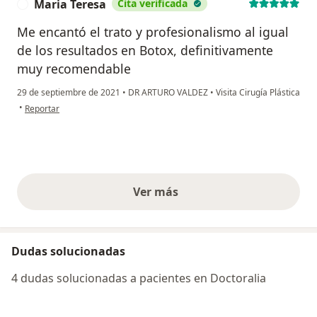
Maria Teresa
Cita verificada
M
Me encantó el trato y profesionalismo al igual
de los resultados en Botox, definitivamente
muy recomendable
29 de septiembre de 2021
•
DR ARTURO VALDEZ
•
Visita Cirugía Plástica
en opinión del usuario Maria Teresa
•
Reportar
Ver más
opiniones anteriores
Dudas solucionadas
4 dudas solucionadas a pacientes en Doctoralia