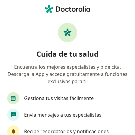
Men
Pediatra • Ciudad López Mateos, México
Filtros
Seguro:
Allianz
Ma
Pediatras recomendados de Allianz en
Cuida de tu salud
Ciudad López Mateos
Encuentra los mejores especialistas y pide cita.
Descarga la App y accede gratuitamente a funciones
exclusivas para ti:
Gestiona tus visitas fácilmente
Envía mensajes a tus especialistas
Dra. Sonia Cristina Lara Escalera
·
Ver más
Pediatra
Recibe recordatorios y notificaciones
325 opiniones