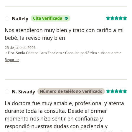
Nallely
Cita verificada
N
Nos atendieron muy bien y trato con cariño a mi
bebé, la reviso muy bien
25 de julio de 2026
•
Dra. Sonia Cristina Lara Escalera
•
Consulta pediátrica subsecuente
•
en opinión del usuario Nallely
Reportar
N. Siwady
Número de teléfono verificado
N
La doctora fue muy amable, profesional y atenta
durante toda la consulta. Desde el primer
momento nos hizo sentir en confianza y
respondió nuestras dudas con paciencia y