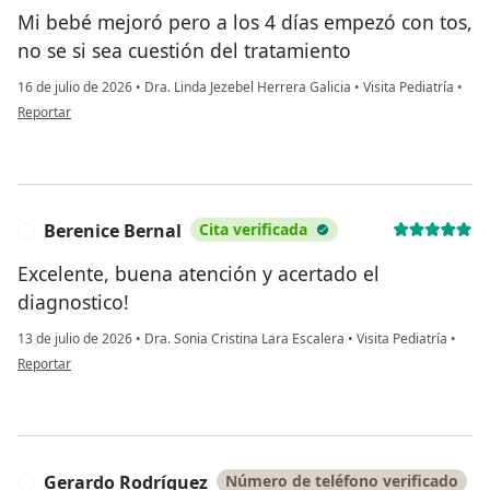
Mi bebé mejoró pero a los 4 días empezó con tos,
no se si sea cuestión del tratamiento
16 de julio de 2026
•
Dra. Linda Jezebel Herrera Galicia
•
Visita Pediatría
•
en opinión del usuario R.R
Reportar
Berenice Bernal
Cita verificada
B
Excelente, buena atención y acertado el
diagnostico!
13 de julio de 2026
•
Dra. Sonia Cristina Lara Escalera
•
Visita Pediatría
•
en opinión del usuario Berenice Bernal
Reportar
Gerardo Rodríguez
Número de teléfono verificado
G