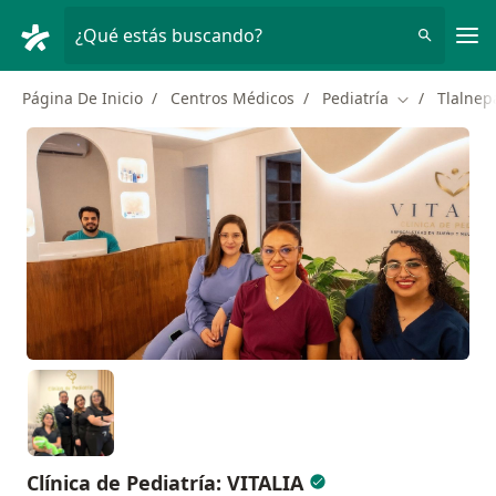
Men
¿Qué estás buscando?
Página De Inicio
Centros Médicos
Pediatría
Tlalnep
Cambiar de c
Clínica de Pediatría: VITALIA