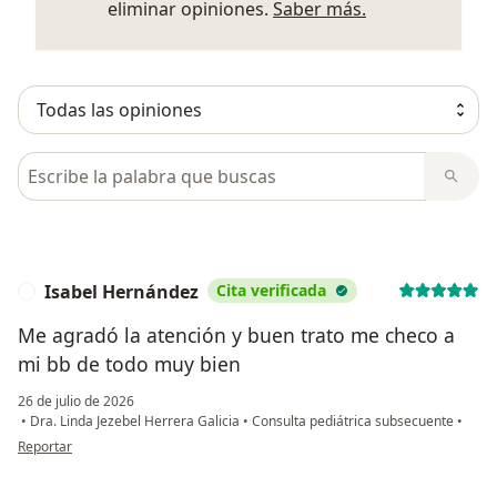
Más informació
eliminar opiniones.
Saber más.
Busca en opiniones
Isabel Hernández
Cita verificada
I
Me agradó la atención y buen trato me checo a
mi bb de todo muy bien
26 de julio de 2026
•
Dra. Linda Jezebel Herrera Galicia
•
Consulta pediátrica subsecuente
•
en opinión del usuario Isabel Hernández
Reportar