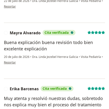
22 de julio de 2026
•
Dra. Linda Jezebel Herrera Galicia
•
Visita Pediatría
•
en opinión del usuario Nancy
Reportar
Mayra Alvarado
Cita verificada
M
Buena explicación buena revisión todo bien
excelente explicación
20 de julio de 2026
•
Dra. Linda Jezebel Herrera Galicia
•
Visita Pediatría
•
en opinión del usuario Mayra Alvarado
Reportar
Erika Barcenas
Cita verificada
E
Muy atenta y resolvió nuestras dudas, sobretodo
nos explica muy bien el proceso del tratamiento