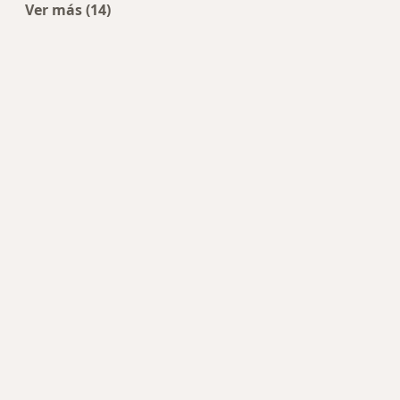
Ver más (14)
Más en esta categoría: Centros de Pediatría cer