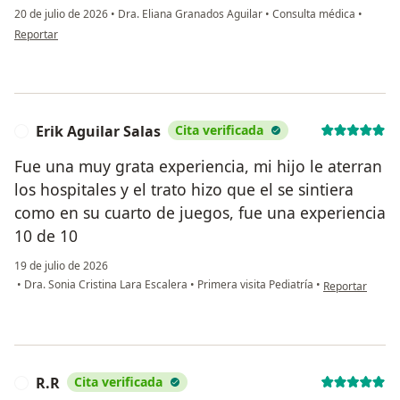
20 de julio de 2026
•
Dra. Eliana Granados Aguilar
•
Consulta médica
•
en opinión del usuario Erika Barcenas
Reportar
Erik Aguilar Salas
Cita verificada
E
Fue una muy grata experiencia, mi hijo le aterran
los hospitales y el trato hizo que el se sintiera
como en su cuarto de juegos, fue una experiencia
10 de 10
19 de julio de 2026
en opinión del 
•
Dra. Sonia Cristina Lara Escalera
•
Primera visita Pediatría
•
Reportar
R.R
Cita verificada
R