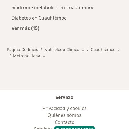
Síndrome metabólico en Cuauhtémoc
Diabetes en Cuauhtémoc
Ver más (15)
Más en esta categoría: Enfermedades más tr
Página De Inicio
Nutriólogo Clínico
Cuauhtémoc
Cambiar de ciudad
Cambi
Metropolitana
Cambiar de ciudad
Servicio
Privacidad y cookies
Quiénes somos
Contacto