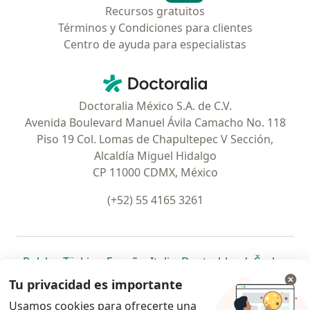
Recursos gratuitos
Términos y Condiciones para clientes
Centro de ayuda para especialistas
Contacto
Doctoralia - Página de inicio
Doctoralia México S.A. de C.V.
Avenida Boulevard Manuel Ávila Camacho No. 118
Piso 19 Col. Lomas de Chapultepec V Sección,
Alcaldía Miguel Hidalgo
CP 11000 CDMX, México
(+52) 55 4165 3261
se abre en una nueva pestaña
se abre en una nueva pestaña
se abre en una nueva pestaña
se abre en una nueva pes
se abre en 
se a
Polska
,
Türkiye
,
España
,
Italia
,
Deutschland
,
Česko
,
se abre en una nueva pestaña
se abre en una nueva pestaña
se abre en una nueva pestaña
se abre en una nueva p
se abre en 
se abr
Portugal
,
México
,
Chile
,
Brasil
,
Argentina
,
Perú
,
Tu privacidad es importante
se abre en una nueva pe
Colombia
Usamos cookies para ofrecerte una