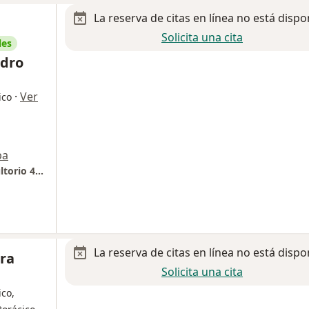
La reserva de citas en línea no está dispo
Solicita una cita
les
ndro
·
Ver
ico
pa
Hospital Infantil Privado Star Medica, Consultorio 413
La reserva de citas en línea no está dispo
ara
Solicita una cita
ico,