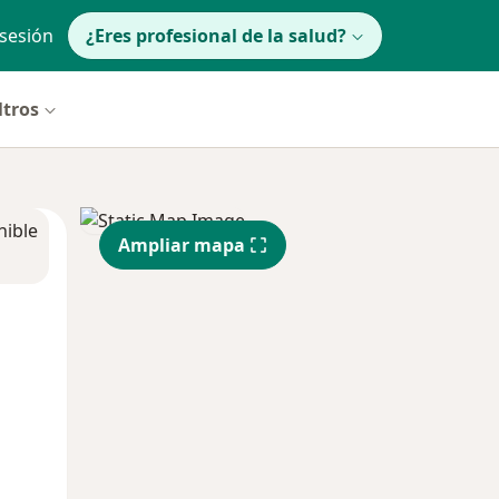
 sesión
¿Eres profesional de la salud?
ltros
nible
Ampliar mapa