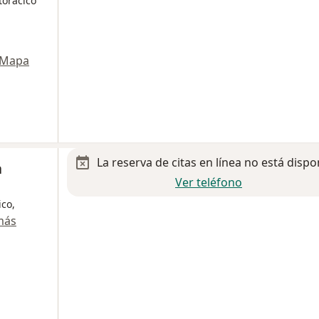
torácico
Mapa
La reserva de citas en línea no está dispo
a
Ver teléfono
ico,
más