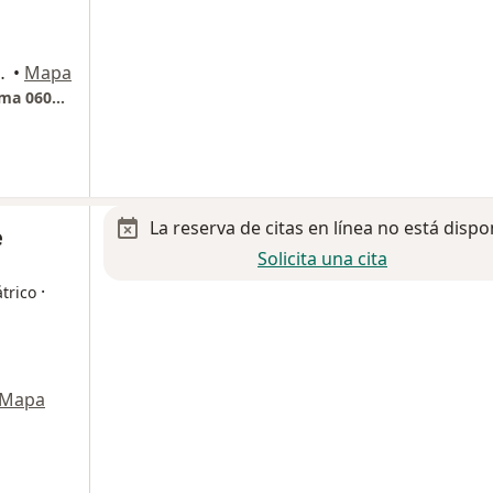
ia Roma, Ciudad de México
•
Mapa
Queretaro 154 Torre 1 cons 104 , Colonia Roma 06070 Cuauhtémoc
La reserva de citas en línea no está dispo
e
Solicita una cita
·
trico
Mapa