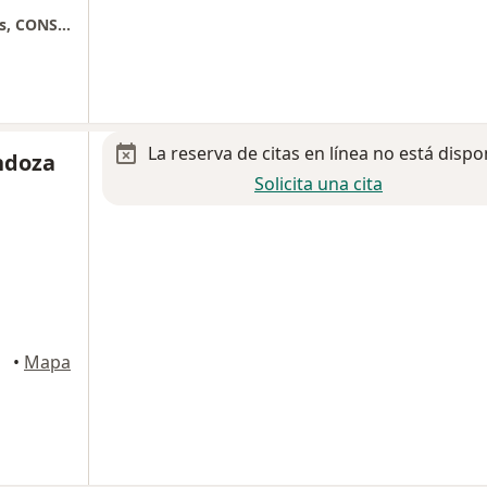
HOSPITAL STARMEDICA HIP, KidCare Nápoles, CONSULTORIO 204
La reserva de citas en línea no está dispo
ndoza
Solicita una cita
xico
•
Mapa