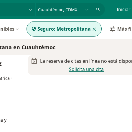
dad, enfermedad o nombre
p. ej. Guadalajara
Iniciar
nibles
Seguro:
Metropolitana
Más fi
itana en Cuauhtémoc
La reserva de citas en línea no está dispo
z
Solicita una cita
·
trica
a y