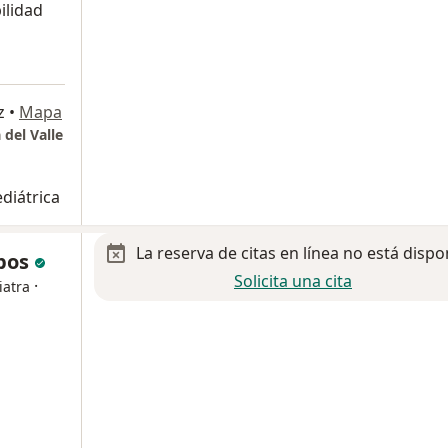
ilidad
z
•
Mapa
 del Valle
diátrica
La reserva de citas en línea no está dispo
mpos
Solicita una cita
·
iatra