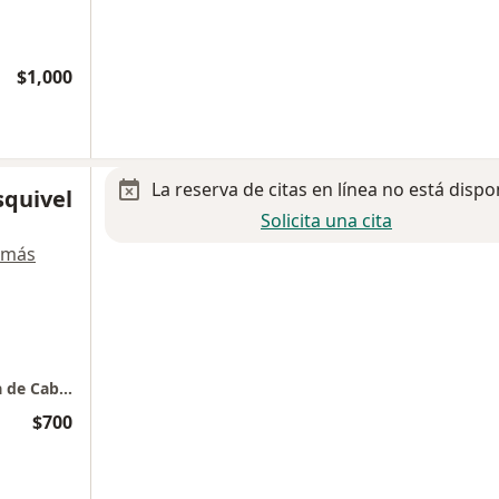
$1,000
La reserva de citas en línea no está dispo
squivel
Solicita una cita
 más
Otorrinolaringología y Oncología Quirúrgica de Cabeza y Cuello
$700