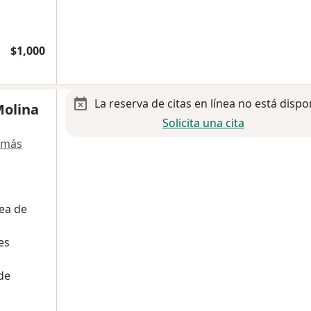
$1,000
La reserva de citas en línea no está dispo
Molina
Solicita una cita
 más
nea de
es
de