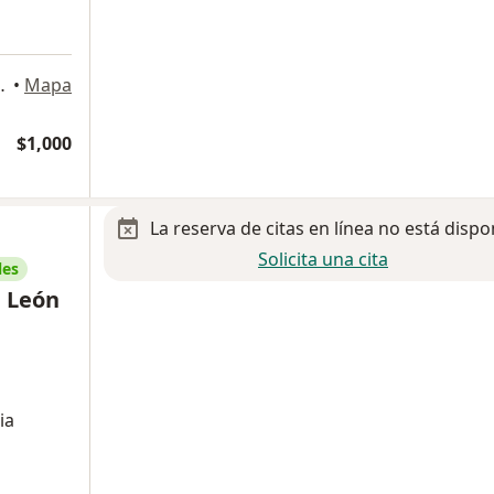
Piso 6, Ciudad de México
•
Mapa
$1,000
La reserva de citas en línea no está dispo
Solicita una cita
les
e León
ia