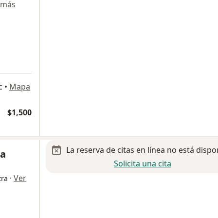
 más
c
•
Mapa
$1,500
La reserva de citas en línea no está dispo
ia
Solicita una cita
·
Ver
tra