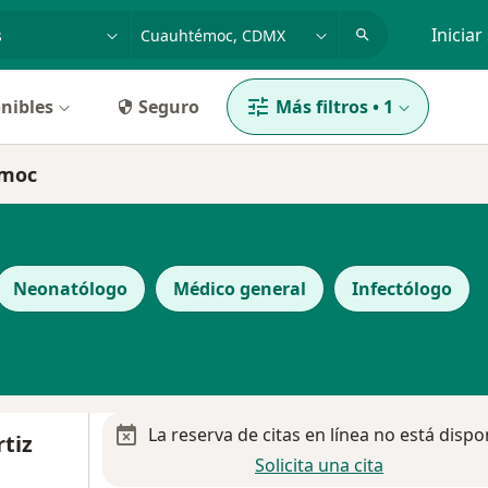
dad, enfermedad o nombre
p. ej. Guadalajara
Iniciar
nibles
Seguro
Más filtros
•
1
émoc
Neonatólogo
Médico general
Infectólogo
La reserva de citas en línea no está dispo
rtiz
Solicita una cita