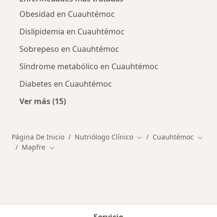
Obesidad en Cuauhtémoc
Dislipidemia en Cuauhtémoc
Sobrepeso en Cuauhtémoc
Síndrome metabólico en Cuauhtémoc
Diabetes en Cuauhtémoc
Ver más (15)
Más en esta categoría: Enfermedades más tr
Página De Inicio
Nutriólogo Clínico
Cuauhtémoc
Cambiar de ciudad
Cambi
Mapfre
Cambiar de ciudad