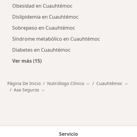
Obesidad en Cuauhtémoc
Dislipidemia en Cuauhtémoc
Sobrepeso en Cuauhtémoc
Síndrome metabólico en Cuauhtémoc
Diabetes en Cuauhtémoc
Ver más (15)
Más en esta categoría: Enfermedades más tr
Página De Inicio
Nutriólogo Clínico
Cuauhtémoc
Cambiar de ciudad
Cambi
Axa Seguros
Cambiar de ciudad
Servicio