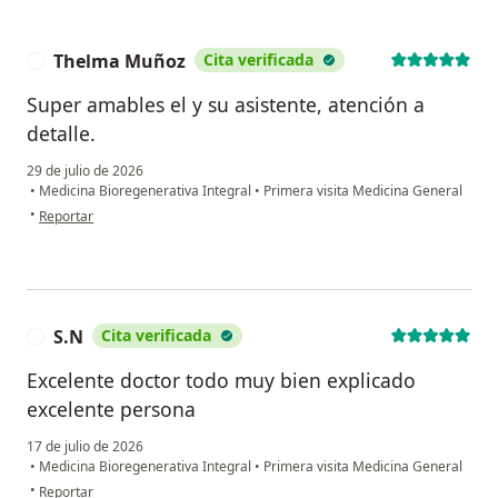
Thelma Muñoz
Cita verificada
T
Super amables el y su asistente, atención a
detalle.
29 de julio de 2026
•
Medicina Bioregenerativa Integral
•
Primera visita Medicina General
en opinión del usuario Thelma Muñoz
•
Reportar
S.N
Cita verificada
S
Excelente doctor todo muy bien explicado
excelente persona
17 de julio de 2026
•
Medicina Bioregenerativa Integral
•
Primera visita Medicina General
en opinión del usuario S.N
•
Reportar