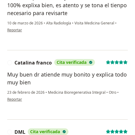
100% explixa bien, es atento y se tona el tienpo
necesario para revisarte
10 de marzo de 2026
•
Alta Radiología
•
Visita Medicina General
•
en opinión del usuario Elda Nuñez
Reportar
Catalina franco
Cita verificada
C
Muy buen dr atiende muy bonito y explica todo
muy bien
23 de febrero de 2026
•
Medicina Bioregenerativa Integral
•
Otro
•
en opinión del usuario Catalina franco
Reportar
DML
Cita verificada
D