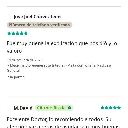
José Joel Chávez león
J
Número de teléfono verificado
Fue muy buena la explicación que nos dió y lo
valoro
14 de octubre de 2025
•
Medicina Bioregenerativa Integral
•
Visita domiciliaria Medicina
General
en opinión del usuario José Joel Chávez león
•
Reportar
M.David
Cita verificada
M
Excelente Doctor, lo recomiendo a todos. Su
atención y maneras de ayudar son muy buenas.