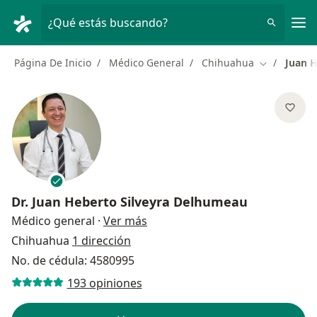
Men
¿Qué estás buscando?
Página De Inicio
Médico General
Chihuahua
Juan 
Cambiar de 
Dr.
Juan Heberto Silveyra Delhumeau
sobre las especializaciones
Médico general
·
Ver más
Chihuahua
1 dirección
No. de cédula: 4580995
193 opiniones