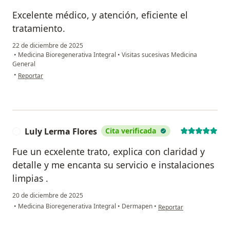
Excelente médico, y atención, eficiente el
tratamiento.
22 de diciembre de 2025
•
Medicina Bioregenerativa Integral
•
Visitas sucesivas Medicina
General
en opinión del usuario DML
•
Reportar
Luly Lerma Flores
Cita verificada
L
Fue un ecxelente trato, explica con claridad y
detalle y me encanta su servicio e instalaciones
limpias .
20 de diciembre de 2025
en opinión del usuario Lu
•
Medicina Bioregenerativa Integral
•
Dermapen
•
Reportar