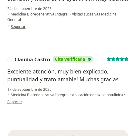
24 de septiembre de 2025
•
Medicina Bioregenerativa Integral
•
Visitas sucesivas Medicina
General
en opinión del usuario M.David
•
Reportar
Claudia Castro
Cita verificada
C
Excelente atención, muy bien explicado,
puntualidad y trato amable! Muchas gracias
17 de septiembre de 2025
•
Medicina Bioregenerativa Integral
•
Aplicación de toxina botulínica
•
en opinión del usuario Claudia Castro
Reportar