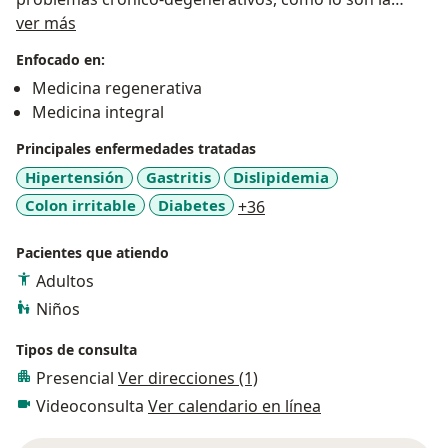
Sobre mí
nutrición funcional, sueroterapia, medicina
ver más
ortomolecular, biomagnetismo, terapias moleculares,
Enfocado en:
entre otras.
Medicina regenerativa
Medicina integral
Busco darte un seguimiento y tratamiento mas
personalizado para tus circunstancias.
Principales enfermedades tratadas
Hipertensión
Gastritis
Dislipidemia
a11y_sr_more_diseases
Colon irritable
Diabetes
+36
Pacientes que atiendo
Adultos
Niños
Tipos de consulta
Presencial
Ver direcciones (1)
Videoconsulta
Ver calendario en línea