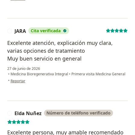
JARA
Cita verificada
J
Excelente atención, explicación muy clara,
varias opciones de tratamiento
Muy buen servicio en general
27 de junio de 2026
•
Medicina Bioregenerativa Integral
•
Primera visita Medicina General
en opinión del usuario JARA
•
Reportar
Elda Nuñez
Número de teléfono verificado
E
Excelente persona, muy amable recomendado