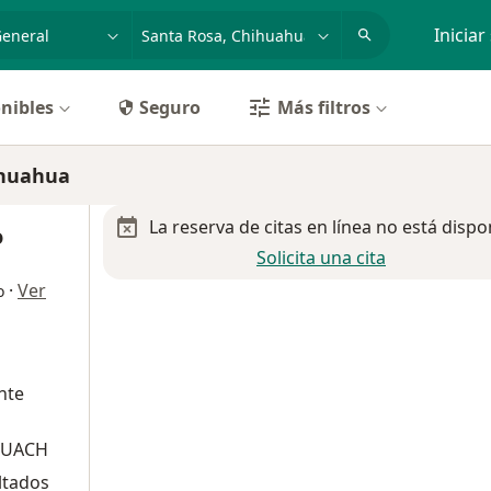
dad, enfermedad o nombre
p. ej. Guadalajara
Iniciar
nibles
Seguro
Más filtros
ihuahua
La reserva de citas en línea no está dispo
o
Solicita una cita
·
Ver
o
ante
a UACH
ltados