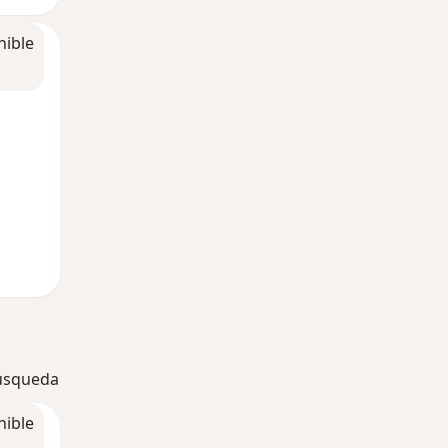
nible
búsqueda
nible