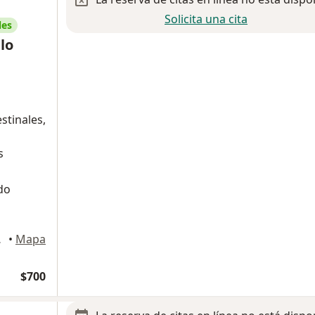
Solicita una cita
les
lo
stinales,
s
do
ihuahua
•
Mapa
$700