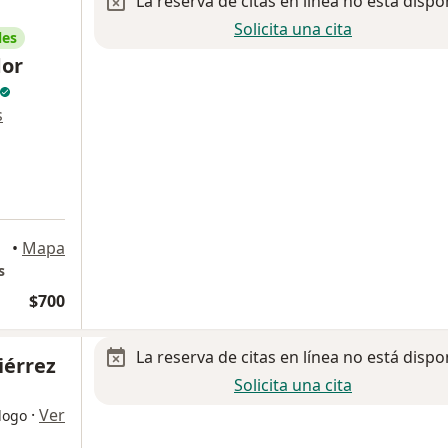
La reserva de citas en línea no está dispo
Solicita una cita
les
dor
s
•
Mapa
s
$700
La reserva de citas en línea no está dispo
iérrez
Solicita una cita
·
Ver
logo