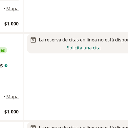
ia Jardines del Santuario, Chihuahua
•
Mapa
$1,000
La reserva de citas en línea no está dispo
Solicita una cita
les
as
 6103, Chihuahua
•
Mapa
$1,000
La reserva de citas en línea no está dispo