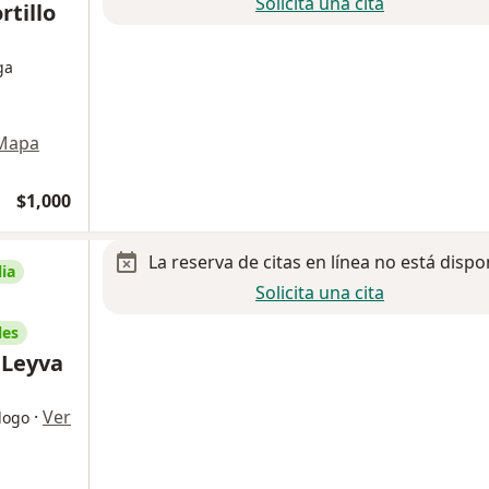
Solicita una cita
tillo
ga
Mapa
$1,000
La reserva de citas en línea no está dispo
ia
Solicita una cita
les
 Leyva
·
Ver
logo